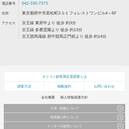
042-330-7373
東京都府中市若松町2-1-1 フォレストワンビル4～6F
京王線 東府中より 徒歩 約3分
京王線 多磨霊園より 徒歩 約13分
京王競馬場線 府中競馬正門前より 徒歩 約14分
オリコン顧客満足度調査とは
調査方法
掲載規約
お問い合わせ
会社概要
個人情報保護方針
引用・転載について
利用者の声について
当サイトで公開されている情報（文字、写真、イラスト、画像データ等）及びこれらの配
置・編集および構造などについての著作権は株式会社oricon MEに帰属しております。
クッキーの使用について
当サイトに掲載している内容はすべてサービスの利用者が提出された見解・感想です。
これらの情報を権利者の許可なく無断転載・複製などの二次利用を行うことは固く禁じて