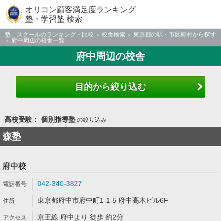
オリコン顧客満足度ランキング
塾・学習塾 検索
塾、スクールのランキング・比較
校舎検索
東京都の駅・市区町村から探す
府中周辺の校舎一覧
府中周辺の校舎
目的から絞り込む
高校受験： 個別指導塾
の絞り込み
森塾
府中校
042-340-3827
東京都府中市府中町1-1-5 府中高木ビル6F
京王線 府中より 徒歩 約2分