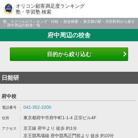
オリコン顧客満足度ランキング
塾・学習塾 検索
塾、スクールのランキング・比較
校舎検索
東京都の駅・市区町村から探す
府中周辺の校舎一覧
府中周辺の校舎
目的から絞り込む
日能研
府中校
042-352-2200
東京都府中市府中町1-1-4 正宗ビル4F
京王線 府中より 徒歩 約1分
京王競馬場線 府中競馬正門前より 徒歩 約10分