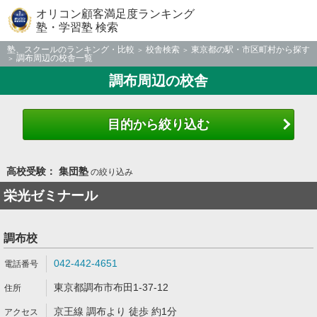
オリコン顧客満足度ランキング
塾・学習塾 検索
塾、スクールのランキング・比較
校舎検索
東京都の駅・市区町村から探す
調布周辺の校舎一覧
調布周辺の校舎
目的から絞り込む
高校受験： 集団塾
の絞り込み
栄光ゼミナール
調布校
042-442-4651
東京都調布市布田1-37-12
京王線 調布より 徒歩 約1分