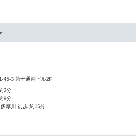
ル
45-3 第十通南ビル2F
約3分
約9分
多摩川 徒歩 約16分