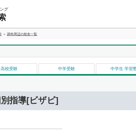
ング
索
索
調布周辺の校舎一覧
高校受験
中学受験
中学生 学習
別指導[ビザビ]