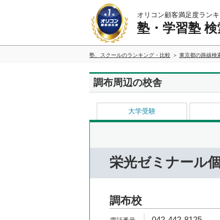
オリコン顧客満足度ランキ
塾・学習塾 検
塾、スクールのランキング・比較
東京都の路線検
調布周辺の校舎
大学受験
栄光ゼミナール個
調布校
042-442-8125