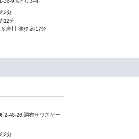
6-9 Kビル3-4F
約2分
約12分
多摩川 徒歩 約17分
2-48-26 調布サウスゲー
約2分