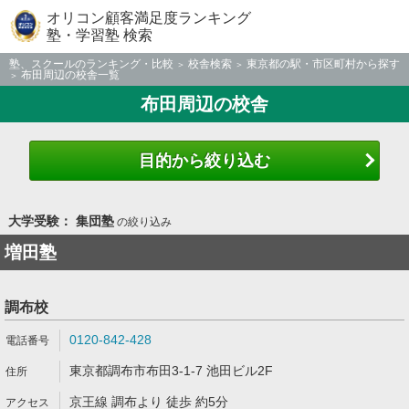
オリコン顧客満足度ランキング
塾・学習塾 検索
塾、スクールのランキング・比較
校舎検索
東京都の駅・市区町村から探す
布田周辺の校舎一覧
布田周辺の校舎
目的から絞り込む
大学受験： 集団塾
の絞り込み
増田塾
調布校
0120-842-428
東京都調布市布田3-1-7 池田ビル2F
京王線 調布より 徒歩 約5分