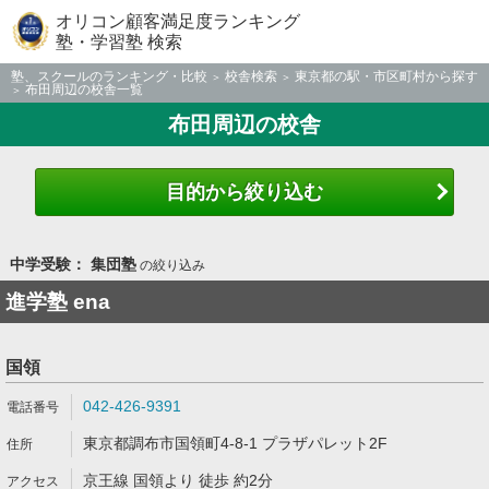
オリコン顧客満足度ランキング
塾・学習塾 検索
塾、スクールのランキング・比較
校舎検索
東京都の駅・市区町村から探す
布田周辺の校舎一覧
布田周辺の校舎
目的から絞り込む
中学受験： 集団塾
の絞り込み
進学塾 ena
国領
042-426-9391
東京都調布市国領町4-8-1 プラザパレット2F
京王線 国領より 徒歩 約2分