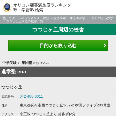
オリコン顧客満足度ランキング
塾・学習塾 検索
塾、スクールのランキング・比較
校舎検索
東京都の駅・市区町村から探す
つつじヶ丘周辺の校舎一覧
つつじヶ丘周辺の校舎
目的から絞り込む
中学受験： 集団塾
の絞り込み
進学塾 ena
つつじヶ丘
042-488-6311
東京都調布市西つつじケ丘3-37-2 横田ファイブ203号室
京王線 つつじヶ丘より 徒歩 約2分