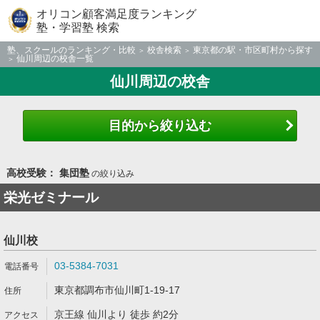
オリコン顧客満足度ランキング
塾・学習塾 検索
塾、スクールのランキング・比較
校舎検索
東京都の駅・市区町村から探す
仙川周辺の校舎一覧
仙川周辺の校舎
目的から絞り込む
高校受験： 集団塾
の絞り込み
栄光ゼミナール
仙川校
03-5384-7031
東京都調布市仙川町1-19-17
京王線 仙川より 徒歩 約2分