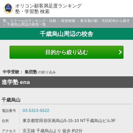
オリコン顧客満足度ランキング
塾・学習塾 検索
塾、スクールのランキング・比較
校舎検索
東京都の駅・市区町村から探す
千歳烏山周辺の校舎一覧
千歳烏山周辺の校舎
目的から絞り込む
中学受験： 集団塾
の絞り込み
進学塾 ena
千歳烏山
03-5313-5522
東京都世田谷区南烏山5-15-10 NT千歳烏山ビル3F
京王線 千歳烏山より 徒歩 約2分