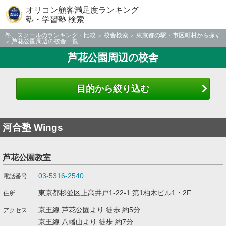
オリコン顧客満足度ランキング
塾・学習塾 検索
塾、スクールのランキング・比較
校舎検索
東京都の駅・市区町村から探す
芦花公園周辺の校舎一覧
芦花公園周辺の校舎
目的から絞り込む
河合塾 Wings
芦花公園教室
03-5316-2540
東京都杉並区上高井戸1-22-1 第1柏木ビル1・2F
京王線 芦花公園より 徒歩 約5分
京王線 八幡山より 徒歩 約7分