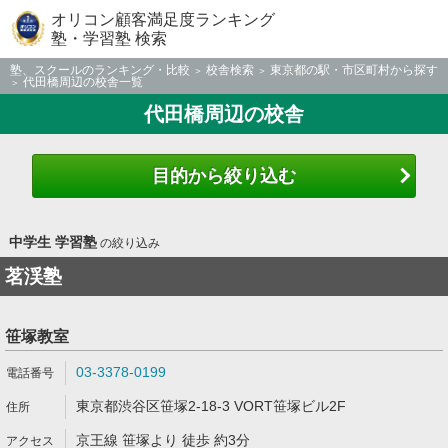
オリコン顧客満足度ランキング
塾・学習塾 検索
塾、スクールのランキング・比較
校舎検索
東京都の駅・市区町村から探す
代田橋周辺の校舎一覧
代田橋周辺の校舎
目的から絞り込む
中学生 学習塾
の絞り込み
茗渓塾
笹塚教室
03-3378-0199
東京都渋谷区笹塚2-18-3 VORT笹塚ビル2F
京王線 笹塚より 徒歩 約3分