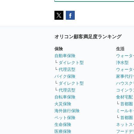
オリコン顧客満足度ランキング
保険
生活
自動車保険
ウォータ
└
ダイレクト型
浄水型
└
代理店型
ウォータ
バイク保険
家事代行
└
ダイレクト型
ハウスク
└
代理店型
コインラ
自転車保険
食材宅配
火災保険
└
首都圏
海外旅行保険
ミールキ
ペット保険
└
首都圏
生命保険
ネットス
医療保険
フードデ