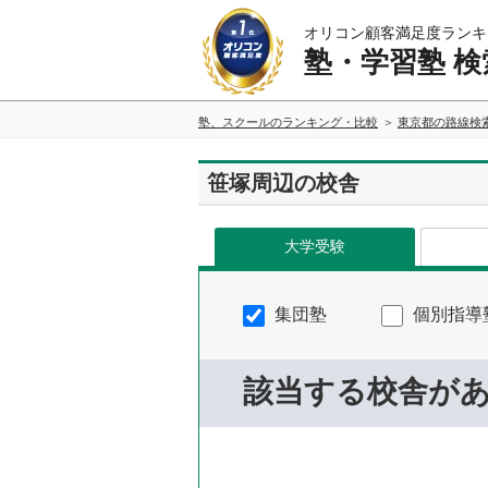
オリコン顧客満足度ランキ
塾・学習塾 検
塾、スクールのランキング・比較
東京都の路線検
笹塚周辺の校舎
大学受験
集団塾
個別指導
該当する校舎が