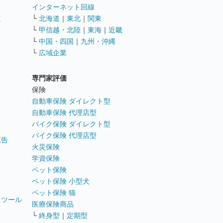
インターネット回線
遣
└
北海道
｜
東北
｜
関東
└
甲信越・北陸
｜
東海
｜
近畿
ス
└
中国・四国
｜
九州・沖縄
└
広域企業
専門家評価
ト
保険
自動車保険 ダイレクト型
自動車保険 代理店型
バイク保険 ダイレクト型
バイク保険 代理店型
広告
火災保険
学資保険
ペット保険
ペット保険 小型犬
ペット保険 猫
トツール
医療保険商品
└
終身型
｜
定期型