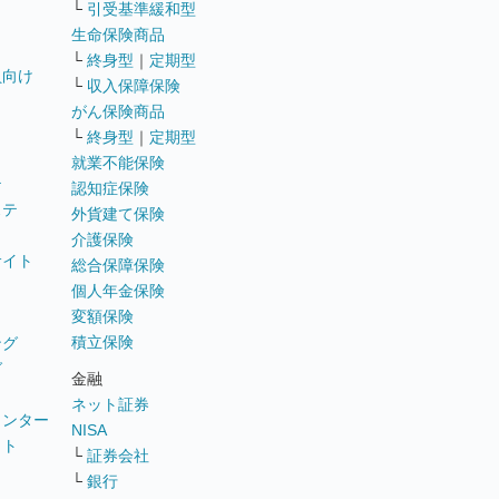
└
引受基準緩和型
生命保険商品
└
終身型
｜
定期型
員向け
└
収入保障保険
がん保険商品
└
終身型
｜
定期型
就業不能保険
テ
認知症保険
ステ
外貨建て保険
介護保険
サイト
総合保障保険
個人年金保険
変額保険
積立保険
ング
グ
金融
ネット証券
ウンター
NISA
イト
└
証券会社
リ
└
銀行