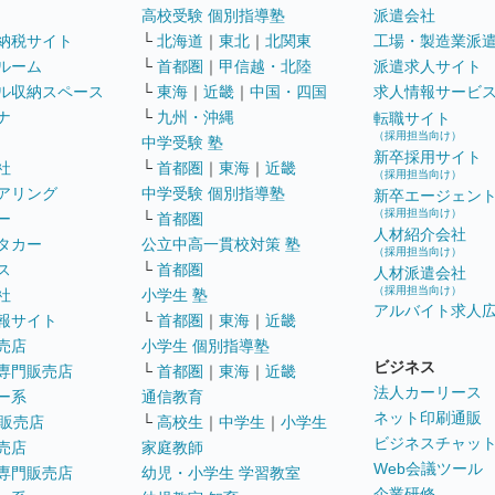
高校受験 個別指導塾
派遣会社
納税サイト
└
北海道
｜
東北
｜
北関東
工場・製造業派
ルーム
└
首都圏
｜
甲信越・北陸
派遣求人サイト
ル収納スペース
└
東海
｜
近畿
｜
中国・四国
求人情報サービ
ナ
└
九州・沖縄
転職サイト
（採用担当向け）
中学受験 塾
新卒採用サイト
社
└
首都圏
｜
東海
｜
近畿
（採用担当向け）
アリング
中学受験 個別指導塾
新卒エージェン
（採用担当向け）
ー
└
首都圏
人材紹介会社
タカー
公立中高一貫校対策 塾
（採用担当向け）
ス
└
首都圏
人材派遣会社
（採用担当向け）
社
小学生 塾
アルバイト求人
報サイト
└
首都圏
｜
東海
｜
近畿
売店
小学生 個別指導塾
ビジネス
専門販売店
└
首都圏
｜
東海
｜
近畿
法人カーリース
ー系
通信教育
ネット印刷通販
販売店
└
高校生
｜
中学生
｜
小学生
ビジネスチャッ
売店
家庭教師
Web会議ツール
専門販売店
幼児・小学生 学習教室
企業研修