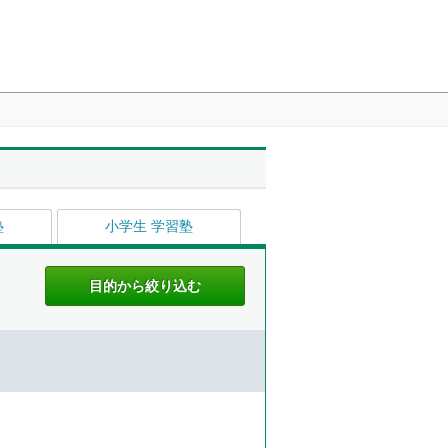
塾
小学生 学習塾