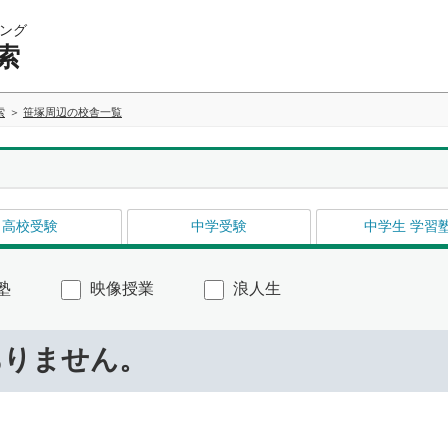
ング
索
索
笹塚周辺の校舎一覧
高校受験
中学受験
中学生 学習
塾
映像授業
浪人生
ありません。