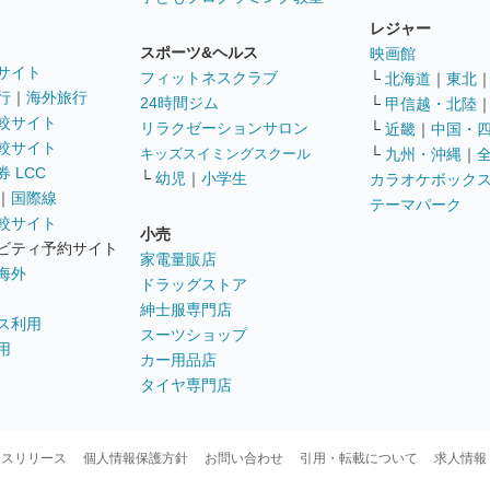
レジャー
スポーツ&ヘルス
映画館
サイト
フィットネスクラブ
└
北海道
｜
東北
行
｜
海外旅行
24時間ジム
└
甲信越・北陸
較サイト
リラクゼーションサロン
└
近畿
｜
中国・
較サイト
キッズスイミングスクール
└
九州・沖縄
｜
 LCC
└
幼児
｜
小学生
カラオケボック
｜
国際線
テーマパーク
較サイト
小売
ビティ予約サイト
家電量販店
海外
ドラッグストア
紳士服専門店
ス利用
スーツショップ
用
カー用品店
タイヤ専門店
ースリリース
個人情報保護方針
お問い合わせ
引用・転載について
求人情報