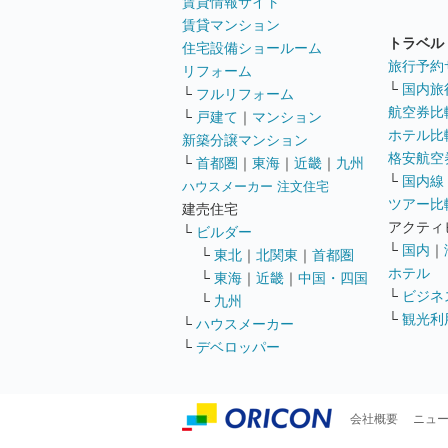
賃貸情報サイト
賃貸マンション
トラベル
住宅設備ショールーム
旅行予約
リフォーム
└
国内旅
└
フルリフォーム
航空券比
└
戸建て
｜
マンション
ホテル比
新築分譲マンション
格安航空券
└
首都圏
｜
東海
｜
近畿
｜
九州
└
国内線
ハウスメーカー 注文住宅
ツアー比
建売住宅
アクティ
└
ビルダー
└
国内
｜
└
東北
｜
北関東
｜
首都圏
ホテル
└
東海
｜
近畿
｜
中国・四国
└
ビジネ
└
九州
└
観光利
└
ハウスメーカー
└
デベロッパー
会社概要
ニュ