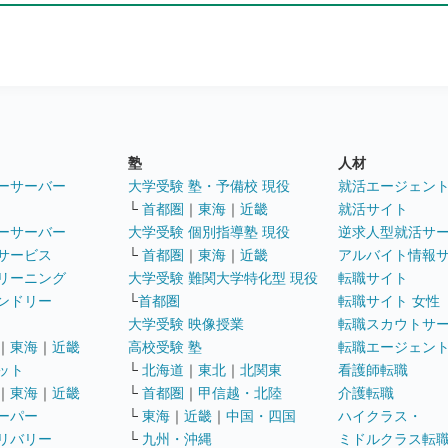
塾
人材
ーサーバー
大学受験 塾・予備校 現役
就活エージェン
└
首都圏
｜
東海
｜
近畿
就活サイト
ーサーバー
大学受験 個別指導塾 現役
逆求人型就活サ
サービス
└
首都圏
｜
東海
｜
近畿
アルバイト情報
リーニング
大学受験 難関大学特化型 現役
転職サイト
ンドリー
└
首都圏
転職サイト 女性
大学受験 映像授業
転職スカウトサ
｜
東海
｜
近畿
高校受験 塾
転職エージェン
ット
└
北海道
｜
東北
｜
北関東
看護師転職
｜
東海
｜
近畿
└
首都圏
｜
甲信越・北陸
介護転職
ーパー
└
東海
｜
近畿
｜
中国・四国
ハイクラス・
リバリー
└
九州・沖縄
ミドルクラス転