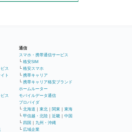
通信
ト
スマホ・携帯通信サービス
└
格安SIM
ービス
└
格安スマホ
サイト
└
携帯キャリア
└
携帯キャリア格安ブランド
ホームルーター
ービス
モバイルデータ通信
ト
プロバイダ
└
北海道
｜
東北
｜
関東
｜
東海
└
甲信越・北陸
｜
近畿
｜
中国
└
四国
｜
九州・沖縄
職
└
広域企業