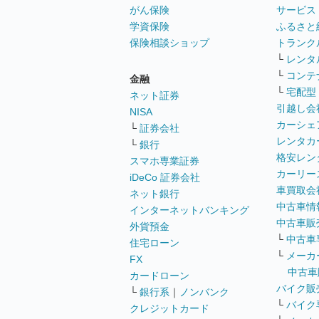
がん保険
サービス
学資保険
ふるさと
保険相談ショップ
トランク
└
レンタ
└
コンテ
金融
└
宅配型
ネット証券
引越し会
NISA
カーシェ
└
証券会社
レンタカ
└
銀行
格安レン
スマホ専業証券
カーリー
iDeCo 証券会社
車買取会
ネット銀行
中古車情
インターネットバンキング
中古車販
外貨預金
└
中古車
住宅ローン
└
メーカ
FX
中古車
カードローン
バイク販
└
銀行系
｜
ノンバンク
└
バイク
クレジットカード