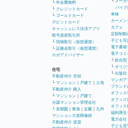
└
メーカ
└
年会費無料
バイク
└
クレジットカード
車検
└
ゴールドカード
カーメン
デビットカード
カフェ
キャッシュレス決済アプリ
定額制動
暗号資産取引所
子ども写
└
現物取引（仮想通貨）
電子書籍
└
証拠金取引（仮想通貨）
電子コミ
ロボアドバイザー
└
総合型
└
オリジ
住宅
└
出版社
不動産仲介 売却
マンガア
└
マンション
｜
戸建て
｜
土地
ブランド
不動産仲介 購入
オフィス
└
マンション
｜
戸建て
オフィス
分譲マンション管理会社
オフィス
└
首都圏
｜
東海
｜
近畿
｜
九州
福利厚生
マンション大規模修繕
電力会社
不動産仲介 賃貸
子ども見