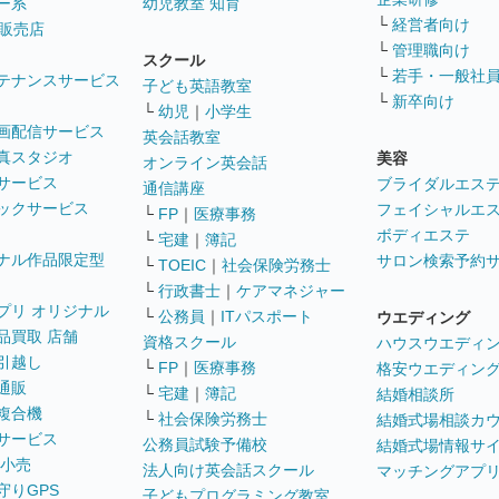
ー系
幼児教室 知育
└
経営者向け
販売店
└
管理職向け
スクール
└
若手・一般社
テナンスサービス
子ども英語教室
└
新卒向け
└
幼児
｜
小学生
画配信サービス
英会話教室
真スタジオ
美容
オンライン英会話
サービス
ブライダルエス
通信講座
ックサービス
フェイシャルエ
└
FP
｜
医療事務
ボディエステ
└
宅建
｜
簿記
ナル作品限定型
サロン検索予約
└
TOEIC
｜
社会保険労務士
└
行政書士
｜
ケアマネジャー
プリ オリジナル
└
公務員
｜
ITパスポート
ウエディング
品買取 店舗
資格スクール
ハウスウエディ
引越し
└
FP
｜
医療事務
格安ウエディン
通販
└
宅建
｜
簿記
結婚相談所
複合機
└
社会保険労務士
結婚式場相談カ
サービス
公務員試験予備校
結婚式場情報サ
 小売
法人向け英会話スクール
マッチングアプ
守りGPS
子どもプログラミング教室