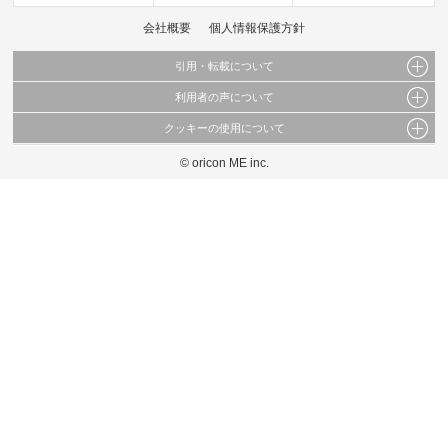
会社概要
個人情報保護方針
引用・転載について
利用者の声について
当サイトで公開されている情報（文字、写真、イラスト、画像データ等）及びこれらの配
置・編集および構造などについての著作権は株式会社oricon MEに帰属しております。
クッキーの使用について
当サイトに掲載している内容はすべてサービスの利用者が提出された見解・感想です。
これらの情報を権利者の許可なく無断転載・複製などの二次利用を行うことは固く禁じて
弊社が内容について正確性を含め一切保証するものではありません。
おります。
© oricon ME inc.
このサイトでは Cookie を使用して、ユーザーに合わせたコンテンツや広告の表示、ソー
弊社の見解・ 意見ではないことをご理解いただいた上でご覧ください。
シャル メディア機能の提供、広告の表示回数やクリック数の測定を行っています。
また、ユーザーによるサイトの利用状況についても情報を収集し、ソーシャル メディア
や広告配信、データ解析の各パートナーに提供しています。
各パートナーは、この情報とユーザーが各パートナーに提供した他の情報や、ユーザーが
各パートナーのサービスを使用したときに収集した他の情報を組み合わせて使用すること
があります。