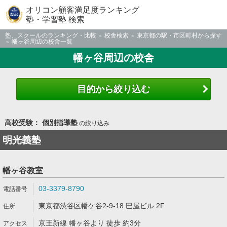
オリコン顧客満足度ランキング
塾・学習塾 検索
塾、スクールのランキング・比較
校舎検索
東京都の駅・市区町村から探す
幡ヶ谷周辺の校舎一覧
幡ヶ谷周辺の校舎
目的から絞り込む
高校受験： 個別指導塾
の絞り込み
明光義塾
幡ヶ谷教室
03-3379-8790
東京都渋谷区幡ケ谷2-9-18 巴屋ビル 2F
京王新線 幡ヶ谷より 徒歩 約3分