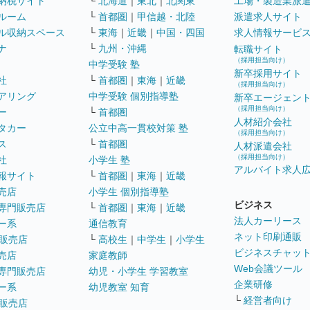
納税サイト
└
北海道
｜
東北
｜
北関東
工場・製造業派
ルーム
└
首都圏
｜
甲信越・北陸
派遣求人サイト
ル収納スペース
└
東海
｜
近畿
｜
中国・四国
求人情報サービ
ナ
└
九州・沖縄
転職サイト
（採用担当向け）
中学受験 塾
新卒採用サイト
社
└
首都圏
｜
東海
｜
近畿
（採用担当向け）
アリング
中学受験 個別指導塾
新卒エージェン
（採用担当向け）
ー
└
首都圏
人材紹介会社
タカー
公立中高一貫校対策 塾
（採用担当向け）
ス
└
首都圏
人材派遣会社
（採用担当向け）
社
小学生 塾
アルバイト求人
報サイト
└
首都圏
｜
東海
｜
近畿
売店
小学生 個別指導塾
ビジネス
専門販売店
└
首都圏
｜
東海
｜
近畿
法人カーリース
ー系
通信教育
ネット印刷通販
販売店
└
高校生
｜
中学生
｜
小学生
ビジネスチャッ
売店
家庭教師
Web会議ツール
専門販売店
幼児・小学生 学習教室
企業研修
ー系
幼児教室 知育
└
経営者向け
販売店