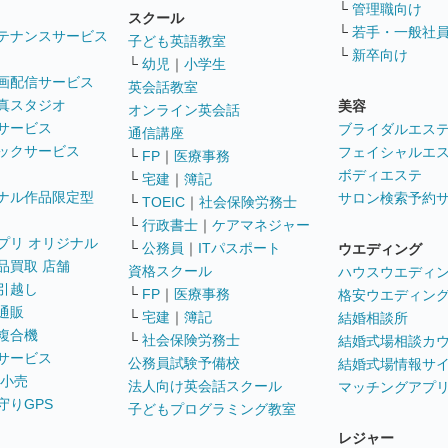
└
管理職向け
スクール
└
若手・一般社
テナンスサービス
子ども英語教室
└
新卒向け
└
幼児
｜
小学生
画配信サービス
英会話教室
真スタジオ
美容
オンライン英会話
サービス
ブライダルエス
通信講座
ックサービス
フェイシャルエ
└
FP
｜
医療事務
ボディエステ
└
宅建
｜
簿記
ナル作品限定型
サロン検索予約
└
TOEIC
｜
社会保険労務士
└
行政書士
｜
ケアマネジャー
プリ オリジナル
└
公務員
｜
ITパスポート
ウエディング
品買取 店舗
資格スクール
ハウスウエディ
引越し
└
FP
｜
医療事務
格安ウエディン
通販
└
宅建
｜
簿記
結婚相談所
複合機
└
社会保険労務士
結婚式場相談カ
サービス
公務員試験予備校
結婚式場情報サ
 小売
法人向け英会話スクール
マッチングアプ
守りGPS
子どもプログラミング教室
レジャー