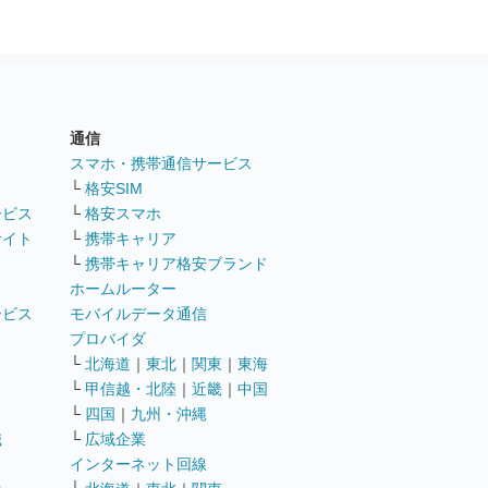
通信
ト
スマホ・携帯通信サービス
└
格安SIM
ービス
└
格安スマホ
サイト
└
携帯キャリア
└
携帯キャリア格安ブランド
ホームルーター
ービス
モバイルデータ通信
ト
プロバイダ
└
北海道
｜
東北
｜
関東
｜
東海
└
甲信越・北陸
｜
近畿
｜
中国
└
四国
｜
九州・沖縄
職
└
広域企業
インターネット回線