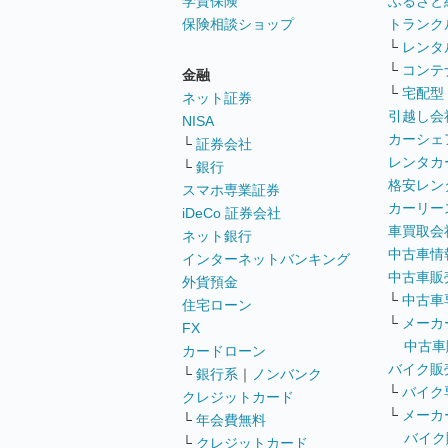
学資保険
ふるさと
保険相談ショップ
トランク
└
レンタ
└
コンテ
金融
└
宅配型
ネット証券
引越し会
NISA
カーシェ
└
証券会社
レンタカ
└
銀行
格安レン
スマホ専業証券
カーリー
iDeCo 証券会社
車買取会
ネット銀行
中古車情
インターネットバンキング
中古車販
外貨預金
└
中古車
住宅ローン
└
メーカ
FX
中古車
カードローン
バイク販
└
銀行系
｜
ノンバンク
└
バイク
クレジットカード
└
メーカ
└
年会費無料
バイク
└
クレジットカード