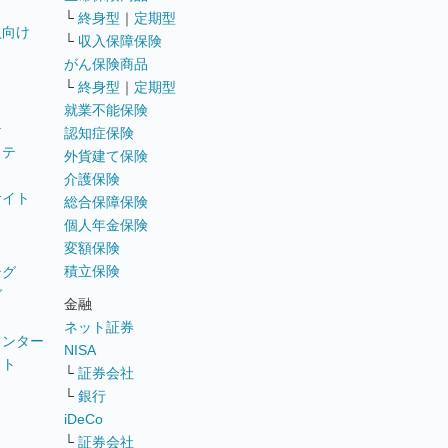
└
終身型
｜
定期型
員向け
└
収入保障保険
がん保険商品
└
終身型
｜
定期型
就業不能保険
テ
認知症保険
ステ
外貨建て保険
介護保険
サイト
総合保障保険
個人年金保険
変額保険
積立保険
ング
グ
金融
ネット証券
ウンター
NISA
イト
└
証券会社
リ
└
銀行
iDeCo
└
証券会社