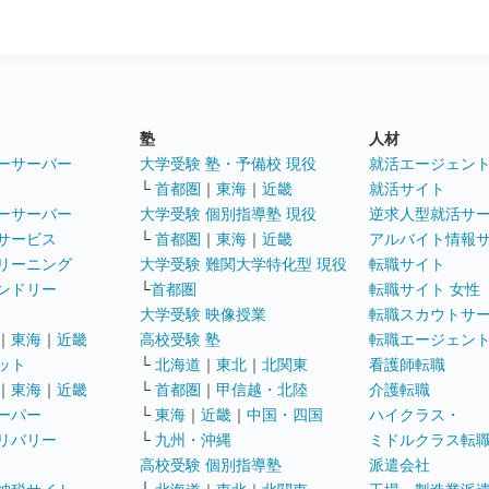
塾
人材
ーサーバー
大学受験 塾・予備校 現役
就活エージェン
└
首都圏
｜
東海
｜
近畿
就活サイト
ーサーバー
大学受験 個別指導塾 現役
逆求人型就活サ
サービス
└
首都圏
｜
東海
｜
近畿
アルバイト情報
リーニング
大学受験 難関大学特化型 現役
転職サイト
ンドリー
└
首都圏
転職サイト 女性
大学受験 映像授業
転職スカウトサ
｜
東海
｜
近畿
高校受験 塾
転職エージェン
ット
└
北海道
｜
東北
｜
北関東
看護師転職
｜
東海
｜
近畿
└
首都圏
｜
甲信越・北陸
介護転職
ーパー
└
東海
｜
近畿
｜
中国・四国
ハイクラス・
リバリー
└
九州・沖縄
ミドルクラス転
高校受験 個別指導塾
派遣会社