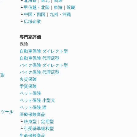
遣
└
北海道
｜
東北
｜
関東
└
甲信越・北陸
｜
東海
｜
近畿
ス
└
中国・四国
｜
九州・沖縄
└
広域企業
専門家評価
ト
保険
自動車保険 ダイレクト型
自動車保険 代理店型
バイク保険 ダイレクト型
バイク保険 代理店型
広告
火災保険
学資保険
ペット保険
ペット保険 小型犬
ペット保険 猫
トツール
医療保険商品
└
終身型
｜
定期型
└
引受基準緩和型
生命保険商品