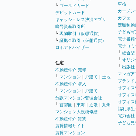
車検
└
ゴールドカード
カーメン
デビットカード
カフェ
キャッシュレス決済アプリ
定額制動
暗号資産取引所
子ども写
└
現物取引（仮想通貨）
電子書籍
└
証拠金取引（仮想通貨）
電子コミ
ロボアドバイザー
└
総合型
└
オリジ
住宅
└
出版社
不動産仲介 売却
マンガア
└
マンション
｜
戸建て
｜
土地
ブランド
不動産仲介 購入
オフィス
└
マンション
｜
戸建て
オフィス
分譲マンション管理会社
オフィス
└
首都圏
｜
東海
｜
近畿
｜
九州
福利厚生
マンション大規模修繕
電力会社
不動産仲介 賃貸
子ども見
賃貸情報サイト
賃貸マンション