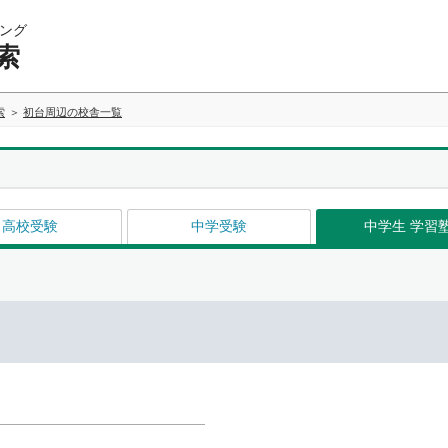
ング
索
索
初台周辺の校舎一覧
高校受験
中学受験
中学生 学習