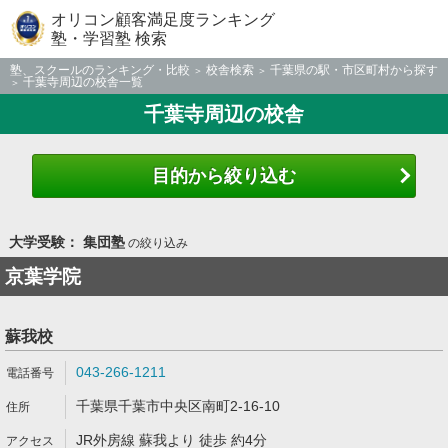
オリコン顧客満足度ランキング
塾・学習塾 検索
塾、スクールのランキング・比較
校舎検索
千葉県の駅・市区町村から探す
千葉寺周辺の校舎一覧
千葉寺周辺の校舎
目的から絞り込む
大学受験： 集団塾
の絞り込み
京葉学院
蘇我校
043-266-1211
千葉県千葉市中央区南町2-16-10
JR外房線 蘇我より 徒歩 約4分