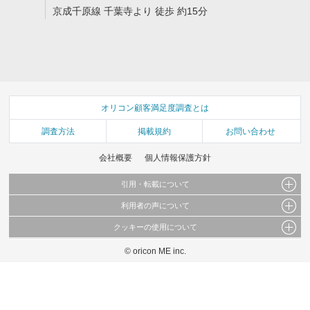
京成千原線 千葉寺より 徒歩 約15分
オリコン顧客満足度調査とは
調査方法
掲載規約
お問い合わせ
会社概要
個人情報保護方針
引用・転載について
利用者の声について
当サイトで公開されている情報（文字、写真、イラスト、画像データ等）及びこれらの配
置・編集および構造などについての著作権は株式会社oricon MEに帰属しております。
クッキーの使用について
当サイトに掲載している内容はすべてサービスの利用者が提出された見解・感想です。
これらの情報を権利者の許可なく無断転載・複製などの二次利用を行うことは固く禁じて
弊社が内容について正確性を含め一切保証するものではありません。
おります。
© oricon ME inc.
このサイトでは Cookie を使用して、ユーザーに合わせたコンテンツや広告の表示、ソー
弊社の見解・ 意見ではないことをご理解いただいた上でご覧ください。
シャル メディア機能の提供、広告の表示回数やクリック数の測定を行っています。
また、ユーザーによるサイトの利用状況についても情報を収集し、ソーシャル メディア
や広告配信、データ解析の各パートナーに提供しています。
各パートナーは、この情報とユーザーが各パートナーに提供した他の情報や、ユーザーが