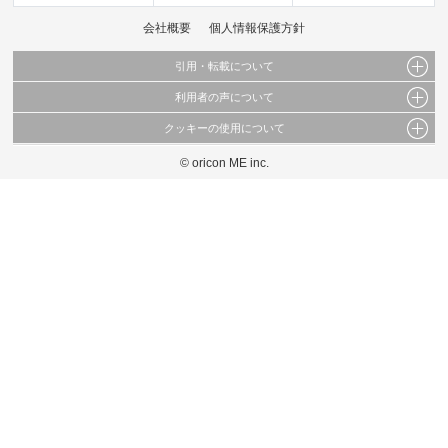
会社概要
個人情報保護方針
引用・転載について
利用者の声について
当サイトで公開されている情報（文字、写真、イラスト、画像データ等）及びこれらの配
置・編集および構造などについての著作権は株式会社oricon MEに帰属しております。
クッキーの使用について
当サイトに掲載している内容はすべてサービスの利用者が提出された見解・感想です。
これらの情報を権利者の許可なく無断転載・複製などの二次利用を行うことは固く禁じて
弊社が内容について正確性を含め一切保証するものではありません。
おります。
© oricon ME inc.
このサイトでは Cookie を使用して、ユーザーに合わせたコンテンツや広告の表示、ソー
弊社の見解・ 意見ではないことをご理解いただいた上でご覧ください。
シャル メディア機能の提供、広告の表示回数やクリック数の測定を行っています。
また、ユーザーによるサイトの利用状況についても情報を収集し、ソーシャル メディア
や広告配信、データ解析の各パートナーに提供しています。
各パートナーは、この情報とユーザーが各パートナーに提供した他の情報や、ユーザーが
各パートナーのサービスを使用したときに収集した他の情報を組み合わせて使用すること
があります。