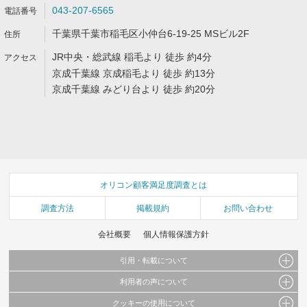
043-207-6565
千葉県千葉市稲毛区小仲台6-19-25 MSビル2F
JR中央・総武線 稲毛より 徒歩 約4分
京成千葉線 京成稲毛より 徒歩 約13分
京成千葉線 みどり台より 徒歩 約20分
オリコン顧客満足度調査とは
調査方法
掲載規約
お問い合わせ
会社概要
個人情報保護方針
引用・転載について
利用者の声について
当サイトで公開されている情報（文字、写真、イラスト、画像データ等）及びこれらの配
置・編集および構造などについての著作権は株式会社oricon MEに帰属しております。
クッキーの使用について
当サイトに掲載している内容はすべてサービスの利用者が提出された見解・感想です。