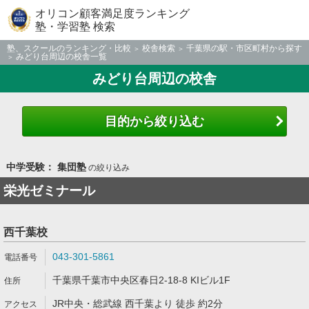
オリコン顧客満足度ランキング
塾・学習塾 検索
塾、スクールのランキング・比較
校舎検索
千葉県の駅・市区町村から探す
みどり台周辺の校舎一覧
みどり台周辺の校舎
目的から絞り込む
中学受験： 集団塾
の絞り込み
栄光ゼミナール
西千葉校
043-301-5861
千葉県千葉市中央区春日2-18-8 KIビル1F
JR中央・総武線 西千葉より 徒歩 約2分