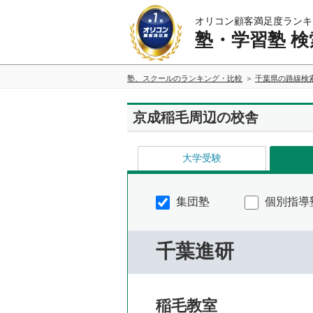
オリコン顧客満足度ランキ
塾・学習塾 検
塾、スクールのランキング・比較
千葉県の路線検
京成稲毛周辺の校舎
大学受験
集団塾
個別指導
千葉進研
稲毛教室