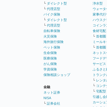
└
ダイレクト型
浄水型
└
代理店型
ウォータ
バイク保険
家事代行
└
ダイレクト型
ハウスク
└
代理店型
コインラ
自転車保険
食材宅配
火災保険
└
首都圏
海外旅行保険
ミールキ
ペット保険
└
首都圏
生命保険
ネットス
医療保険
フードデ
がん保険
サービス
学資保険
ふるさと
保険相談ショップ
トランク
└
レンタ
└
コンテ
金融
└
宅配型
ネット証券
引越し会
NISA
カーシェ
└
証券会社