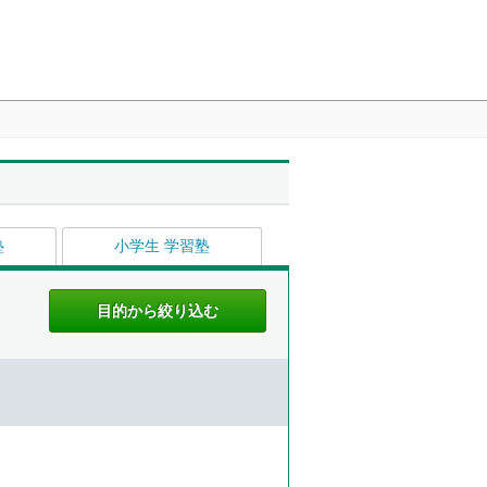
塾
小学生 学習塾