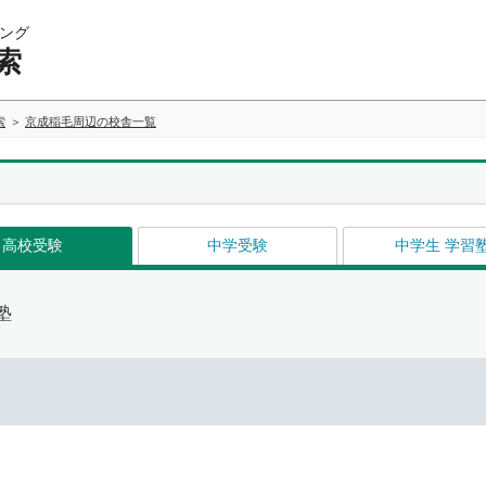
ング
索
索
京成稲毛周辺の校舎一覧
高校受験
中学受験
中学生 学習
塾