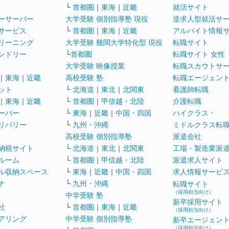
└
首都圏
｜
東海
｜
近畿
就活サイト
ーサーバー
大学受験 個別指導塾 現役
逆求人型就活サ
サービス
└
首都圏
｜
東海
｜
近畿
アルバイト情報
リーニング
大学受験 難関大学特化型 現役
転職サイト
ンドリー
└
首都圏
転職サイト 女性
大学受験 映像授業
転職スカウトサ
｜
東海
｜
近畿
高校受験 塾
転職エージェン
ット
└
北海道
｜
東北
｜
北関東
看護師転職
｜
東海
｜
近畿
└
首都圏
｜
甲信越・北陸
介護転職
ーパー
└
東海
｜
近畿
｜
中国・四国
ハイクラス・
リバリー
└
九州・沖縄
ミドルクラス転
高校受験 個別指導塾
派遣会社
納税サイト
└
北海道
｜
東北
｜
北関東
工場・製造業派
ルーム
└
首都圏
｜
甲信越・北陸
派遣求人サイト
ル収納スペース
└
東海
｜
近畿
｜
中国・四国
求人情報サービ
ナ
└
九州・沖縄
転職サイト
（採用担当向け）
中学受験 塾
新卒採用サイト
社
└
首都圏
｜
東海
｜
近畿
（採用担当向け）
アリング
中学受験 個別指導塾
新卒エージェン
（採用担当向け）