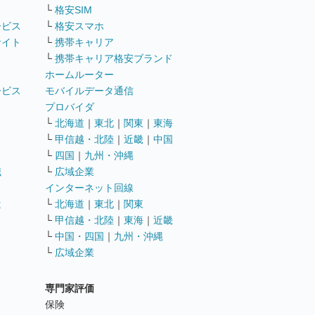
└
格安SIM
ービス
└
格安スマホ
サイト
└
携帯キャリア
└
携帯キャリア格安ブランド
ホームルーター
ービス
モバイルデータ通信
ト
プロバイダ
└
北海道
｜
東北
｜
関東
｜
東海
└
甲信越・北陸
｜
近畿
｜
中国
└
四国
｜
九州・沖縄
職
└
広域企業
インターネット回線
遣
└
北海道
｜
東北
｜
関東
└
甲信越・北陸
｜
東海
｜
近畿
ス
└
中国・四国
｜
九州・沖縄
└
広域企業
専門家評価
ト
保険