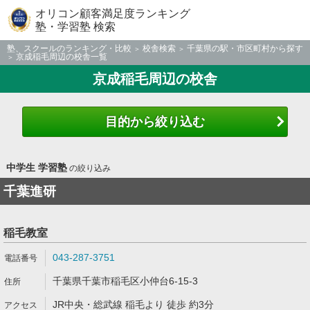
オリコン顧客満足度ランキング
塾・学習塾 検索
塾、スクールのランキング・比較
校舎検索
千葉県の駅・市区町村から探す
京成稲毛周辺の校舎一覧
京成稲毛周辺の校舎
目的から絞り込む
中学生 学習塾
の絞り込み
千葉進研
稲毛教室
043-287-3751
千葉県千葉市稲毛区小仲台6-15-3
JR中央・総武線 稲毛より 徒歩 約3分