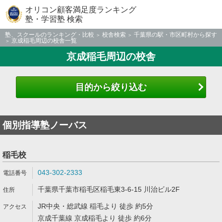
オリコン顧客満足度ランキング
塾・学習塾 検索
塾、スクールのランキング・比較
校舎検索
千葉県の駅・市区町村から探す
京成稲毛周辺の校舎一覧
京成稲毛周辺の校舎
目的から絞り込む
個別指導塾ノーバス
稲毛校
043-302-2333
千葉県千葉市稲毛区稲毛東3-6-15 川治ビル2F
JR中央・総武線 稲毛より 徒歩 約5分
京成千葉線 京成稲毛より 徒歩 約6分