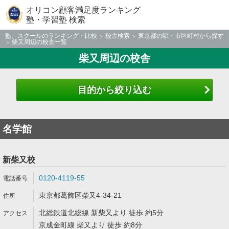
オリコン顧客満足度ランキング
塾・学習塾 検索
塾、スクールのランキング・比較
校舎検索
東京都の駅・市区町村から探す
柴又周辺の校舎一覧
柴又周辺の校舎
目的から絞り込む
名学館
新柴又校
0120-4119-55
東京都葛飾区柴又4-34-21
北総鉄道北総線 新柴又より 徒歩 約5分
京成金町線 柴又より 徒歩 約8分