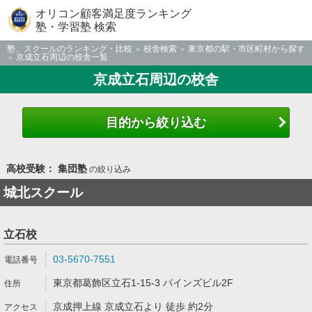
オリコン顧客満足度ランキング
塾・学習塾 検索
塾、スクールのランキング・比較
校舎検索
東京都の駅・市区町村から探す
京成立石周辺の校舎一覧
京成立石周辺の校舎
目的から絞り込む
高校受験： 集団塾
の絞り込み
城北スクール
立石校
03-5670-7551
東京都葛飾区立石1-15-3 パインズビル2F
京成押上線 京成立石より 徒歩 約2分