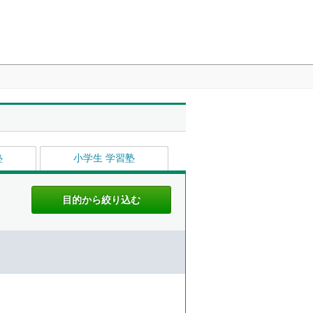
塾
小学生 学習塾