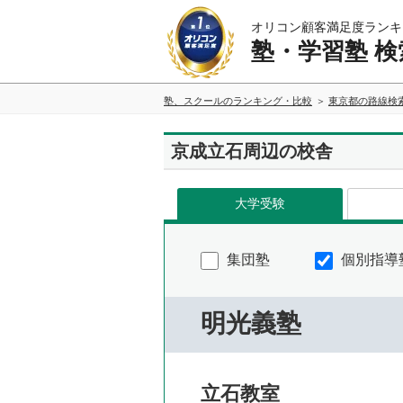
オリコン顧客満足度ランキ
塾・学習塾 検
塾、スクールのランキング・比較
東京都の路線検
京成立石周辺の校舎
大学受験
集団塾
個別指導
明光義塾
立石教室