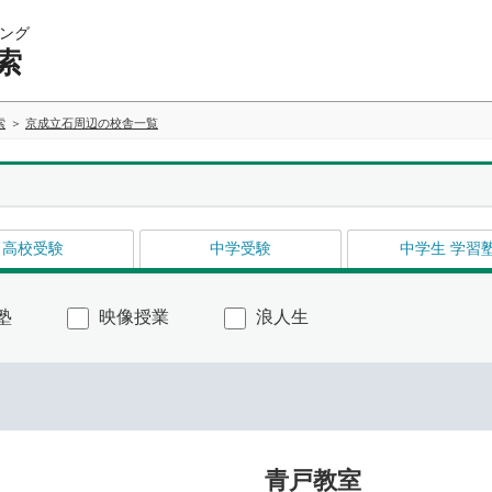
ング
索
索
京成立石周辺の校舎一覧
高校受験
中学受験
中学生 学習
塾
映像授業
浪人生
青戸教室