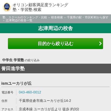
オリコン顧客満足度ランキング
塾・学習塾 検索
塾、スクールのランキング・比較
校舎検索
千葉県の駅・市区町村から探す
志津周辺の校舎一覧
志津周辺の校舎
目的から絞り込む
中学生 学習塾
の絞り込み
誉田進学塾
ismユーカリが丘
043-460-0012
千葉県佐倉市南ユーカリが丘14-2
京成本線 ユーカリが丘より 徒歩 約3分