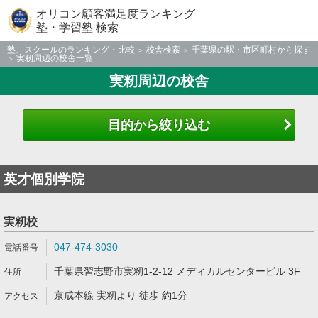
オリコン顧客満足度ランキング
塾・学習塾 検索
塾、スクールのランキング・比較
校舎検索
千葉県の駅・市区町村から探す
実籾周辺の校舎一覧
実籾周辺の校舎
目的から絞り込む
英才個別学院
実籾校
047-474-3030
千葉県習志野市実籾1-2-12 メディカルセンタービル 3F
京成本線 実籾より 徒歩 約1分