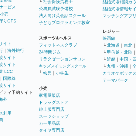
複合機
└
社会保険労務士
結婚式場相談カ
サービス
公務員試験予備校
結婚式場情報サ
 小売
法人向け英会話スクール
マッチングアプ
守りGPS
子どもプログラミング教室
レジャー
スポーツ&ヘルス
映画館
サイト
フィットネスクラブ
└
北海道
｜
東北
行
｜
海外旅行
24時間ジム
└
甲信越・北陸
較サイト
リラクゼーションサロン
└
近畿
｜
中国・
較サイト
キッズスイミングスクール
└
九州・沖縄
｜
 LCC
└
幼児
｜
小学生
カラオケボック
｜
国際線
テーマパーク
較サイト
小売
ビティ予約サイト
家電量販店
海外
ドラッグストア
紳士服専門店
ス利用
スーツショップ
用
カー用品店
タイヤ専門店