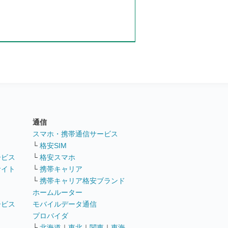
通信
ト
スマホ・携帯通信サービス
└
格安SIM
ービス
└
格安スマホ
サイト
└
携帯キャリア
└
携帯キャリア格安ブランド
ホームルーター
ービス
モバイルデータ通信
ト
プロバイダ
└
北海道
｜
東北
｜
関東
｜
東海