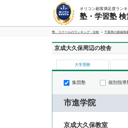
オリコン顧客満足度ランキ
塾・学習塾 検
塾、スクールのランキング・比較
千葉県の路線検
京成大久保周辺の校舎
大学受験
集団塾
個別指導
市進学院
京成大久保教室