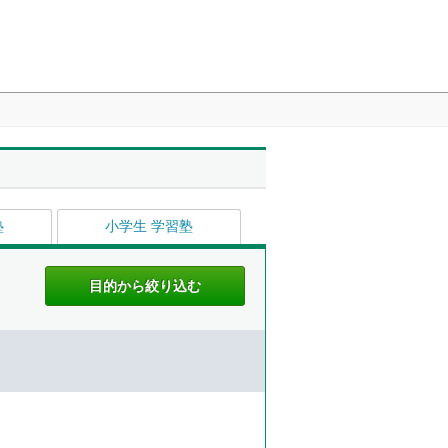
塾
小学生 学習塾