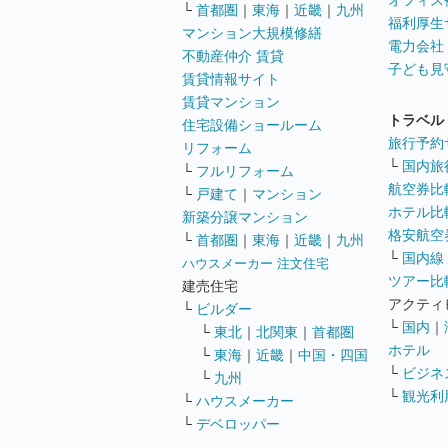
オフィス
└
首都圏
｜
東海
｜
近畿
｜
九州
福利厚生
マンション大規模修繕
電力会社
不動産仲介 賃貸
子ども見
賃貸情報サイト
賃貸マンション
トラベル
住宅設備ショールーム
旅行予約
リフォーム
└
国内旅
└
フルリフォーム
航空券比
└
戸建て
｜
マンション
ホテル比
新築分譲マンション
格安航空券
└
首都圏
｜
東海
｜
近畿
｜
九州
└
国内線
ハウスメーカー 注文住宅
ツアー比
建売住宅
アクティ
└
ビルダー
└
国内
｜
└
東北
｜
北関東
｜
首都圏
ホテル
└
東海
｜
近畿
｜
中国・四国
└
ビジネ
└
九州
└
観光利
└
ハウスメーカー
└
デベロッパー