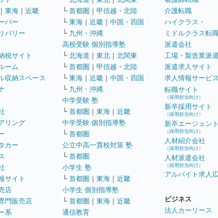
｜
東海
｜
近畿
└
首都圏
｜
甲信越・北陸
介護転職
ーパー
└
東海
｜
近畿
｜
中国・四国
ハイクラス・
リバリー
└
九州・沖縄
ミドルクラス転
高校受験 個別指導塾
派遣会社
納税サイト
└
北海道
｜
東北
｜
北関東
工場・製造業派
ルーム
└
首都圏
｜
甲信越・北陸
派遣求人サイト
ル収納スペース
└
東海
｜
近畿
｜
中国・四国
求人情報サービ
ナ
└
九州・沖縄
転職サイト
（採用担当向け）
中学受験 塾
新卒採用サイト
社
└
首都圏
｜
東海
｜
近畿
（採用担当向け）
アリング
中学受験 個別指導塾
新卒エージェン
（採用担当向け）
ー
└
首都圏
人材紹介会社
タカー
公立中高一貫校対策 塾
（採用担当向け）
ス
└
首都圏
人材派遣会社
（採用担当向け）
社
小学生 塾
アルバイト求人
報サイト
└
首都圏
｜
東海
｜
近畿
売店
小学生 個別指導塾
ビジネス
専門販売店
└
首都圏
｜
東海
｜
近畿
法人カーリース
ー系
通信教育