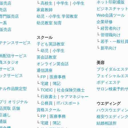
ネット印刷通販
販売店
└
高校生
｜
中学生
｜
小学生
ビジネスチャッ
売店
家庭教師
Web会議ツール
専門販売店
幼児・小学生 学習教室
企業研修
ー系
幼児教室 知育
└
経営者向け
販売店
└
管理職向け
スクール
└
若手・一般社
テナンスサービス
子ども英語教室
└
新卒向け
└
幼児
｜
小学生
画配信サービス
英会話教室
真スタジオ
美容
オンライン英会話
サービス
ブライダルエス
通信講座
ックサービス
フェイシャルエ
└
FP
｜
医療事務
ボディエステ
└
宅建
｜
簿記
ナル作品限定型
サロン検索予約
└
TOEIC
｜
社会保険労務士
└
行政書士
｜
ケアマネジャー
プリ オリジナル
└
公務員
｜
ITパスポート
ウエディング
品買取 店舗
資格スクール
ハウスウエディ
引越し
└
FP
｜
医療事務
格安ウエディン
通販
└
宅建
｜
簿記
結婚相談所