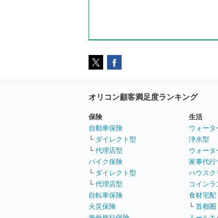
オリコン顧客満足度ランキング
保険
生活
自動車保険
ウォータ
└
ダイレクト型
浄水型
└
代理店型
ウォータ
バイク保険
家事代行
└
ダイレクト型
ハウスク
└
代理店型
コインラ
自転車保険
食材宅配
火災保険
└
首都圏
海外旅行保険
ミールキ