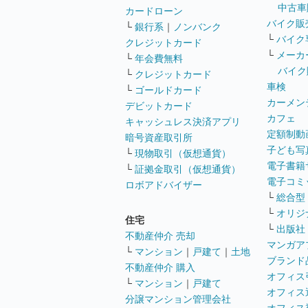
中古車
カードローン
バイク販
└
銀行系
｜
ノンバンク
└
バイク
クレジットカード
└
メーカ
└
年会費無料
バイク
└
クレジットカード
車検
└
ゴールドカード
カーメン
デビットカード
カフェ
キャッシュレス決済アプリ
定額制動
暗号資産取引所
子ども写
└
現物取引（仮想通貨）
電子書籍
└
証拠金取引（仮想通貨）
電子コミ
ロボアドバイザー
└
総合型
└
オリジ
住宅
└
出版社
不動産仲介 売却
マンガア
└
マンション
｜
戸建て
｜
土地
ブランド
不動産仲介 購入
オフィス
└
マンション
｜
戸建て
オフィス
分譲マンション管理会社