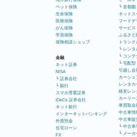
ペット保険
└
首都圏
生命保険
ネットス
医療保険
フードデ
がん保険
サービス
学資保険
ふるさと
保険相談ショップ
トランク
└
レンタ
└
コンテ
金融
└
宅配型
ネット証券
引越し会
NISA
カーシェ
└
証券会社
レンタカ
└
銀行
格安レン
スマホ専業証券
カーリー
iDeCo 証券会社
車買取会
ネット銀行
中古車情
インターネットバンキング
中古車販
外貨預金
└
中古車
住宅ローン
└
メーカ
FX