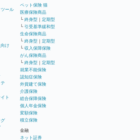
ペット保険 猫
トツール
医療保険商品
└
終身型
｜
定期型
└
引受基準緩和型
生命保険商品
└
終身型
｜
定期型
員向け
└
収入保障保険
がん保険商品
└
終身型
｜
定期型
就業不能保険
テ
認知症保険
ステ
外貨建て保険
介護保険
サイト
総合保障保険
個人年金保険
変額保険
積立保険
ング
グ
金融
ネット証券