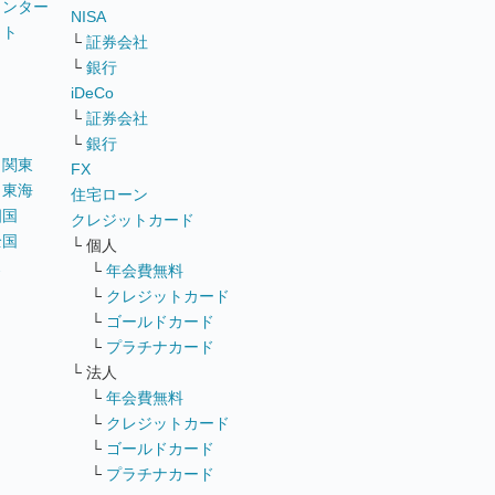
ウンター
NISA
イト
└
証券会社
リ
└
銀行
iDeCo
└
証券会社
└
銀行
｜
関東
FX
｜
東海
住宅ローン
四国
クレジットカード
全国
└ 個人
ス
└
年会費無料
└
クレジットカード
└
ゴールドカード
└
プラチナカード
└ 法人
└
年会費無料
└
クレジットカード
└
ゴールドカード
└
プラチナカード