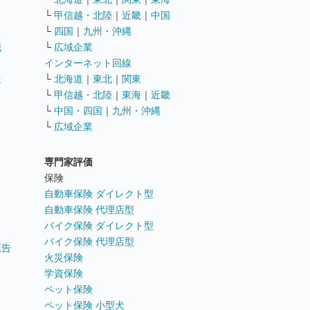
└
甲信越・北陸
｜
近畿
｜
中国
└
四国
｜
九州・沖縄
職
└
広域企業
インターネット回線
遣
└
北海道
｜
東北
｜
関東
└
甲信越・北陸
｜
東海
｜
近畿
ス
└
中国・四国
｜
九州・沖縄
└
広域企業
専門家評価
ト
保険
自動車保険 ダイレクト型
自動車保険 代理店型
バイク保険 ダイレクト型
バイク保険 代理店型
広告
火災保険
学資保険
ペット保険
ペット保険 小型犬