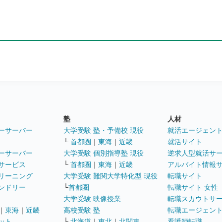
塾
人材
ーサーバー
大学受験 塾・予備校 現役
就活エージェン
└
首都圏
｜
東海
｜
近畿
就活サイト
ーサーバー
大学受験 個別指導塾 現役
逆求人型就活サ
サービス
└
首都圏
｜
東海
｜
近畿
アルバイト情報
リーニング
大学受験 難関大学特化型 現役
転職サイト
ンドリー
└
首都圏
転職サイト 女性
大学受験 映像授業
転職スカウトサ
｜
東海
｜
近畿
高校受験 塾
転職エージェン
ット
└
北海道
｜
東北
｜
北関東
看護師転職