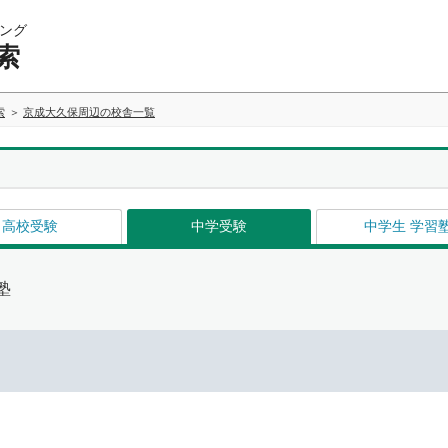
ング
索
索
京成大久保周辺の校舎一覧
高校受験
中学受験
中学生 学習
塾