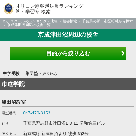
オリコン顧客満足度ランキング
塾・学習塾 検索
塾、スクールのランキング・比較
校舎検索
千葉県の駅・市区町村から探す
京成津田沼周辺の校舎一覧
京成津田沼周辺の校舎
目的から絞り込む
中学受験： 集団塾
の絞り込み
市進学院
津田沼教室
047-479-3153
千葉県習志野市津田沼1-3-11 昭和第三ビル
新京成線 新津田沼より 徒歩 約2分