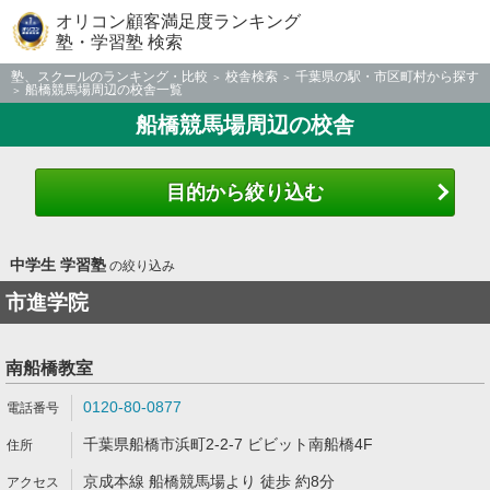
オリコン顧客満足度ランキング
塾・学習塾 検索
塾、スクールのランキング・比較
校舎検索
千葉県の駅・市区町村から探す
船橋競馬場周辺の校舎一覧
船橋競馬場周辺の校舎
目的から絞り込む
中学生 学習塾
の絞り込み
市進学院
南船橋教室
0120-80-0877
千葉県船橋市浜町2-2-7 ビビット南船橋4F
京成本線 船橋競馬場より 徒歩 約8分