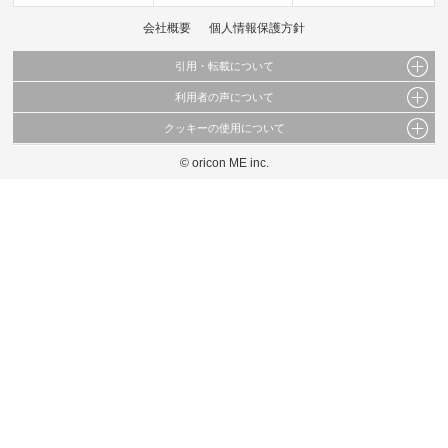
会社概要
個人情報保護方針
引用・転載について
利用者の声について
当サイトで公開されている情報（文字、写真、イラスト、画像データ等）及びこれらの配
置・編集および構造などについての著作権は株式会社oricon MEに帰属しております。
クッキーの使用について
当サイトに掲載している内容はすべてサービスの利用者が提出された見解・感想です。
これらの情報を権利者の許可なく無断転載・複製などの二次利用を行うことは固く禁じて
弊社が内容について正確性を含め一切保証するものではありません。
おります。
© oricon ME inc.
このサイトでは Cookie を使用して、ユーザーに合わせたコンテンツや広告の表示、ソー
弊社の見解・ 意見ではないことをご理解いただいた上でご覧ください。
シャル メディア機能の提供、広告の表示回数やクリック数の測定を行っています。
また、ユーザーによるサイトの利用状況についても情報を収集し、ソーシャル メディア
や広告配信、データ解析の各パートナーに提供しています。
各パートナーは、この情報とユーザーが各パートナーに提供した他の情報や、ユーザーが
各パートナーのサービスを使用したときに収集した他の情報を組み合わせて使用すること
があります。