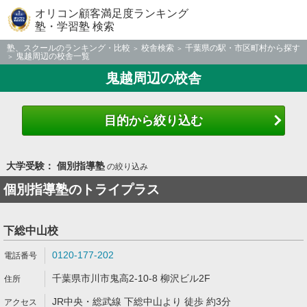
オリコン顧客満足度ランキング
塾・学習塾 検索
塾、スクールのランキング・比較
校舎検索
千葉県の駅・市区町村から探す
鬼越周辺の校舎一覧
鬼越周辺の校舎
目的から絞り込む
大学受験： 個別指導塾
の絞り込み
個別指導塾のトライプラス
下総中山校
0120-177-202
千葉県市川市鬼高2-10-8 柳沢ビル2F
JR中央・総武線 下総中山より 徒歩 約3分