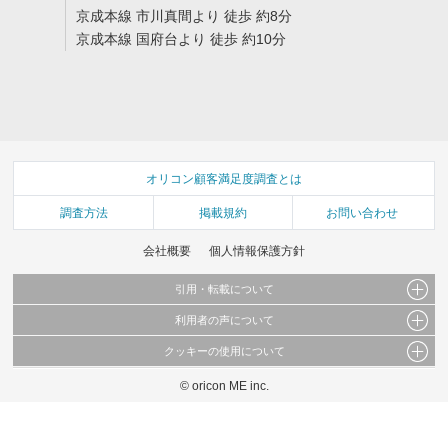
京成本線 市川真間より 徒歩 約8分
京成本線 国府台より 徒歩 約10分
オリコン顧客満足度調査とは
調査方法
掲載規約
お問い合わせ
会社概要
個人情報保護方針
引用・転載について
利用者の声について
当サイトで公開されている情報（文字、写真、イラスト、画像データ等）及びこれらの配
置・編集および構造などについての著作権は株式会社oricon MEに帰属しております。
クッキーの使用について
当サイトに掲載している内容はすべてサービスの利用者が提出された見解・感想です。
これらの情報を権利者の許可なく無断転載・複製などの二次利用を行うことは固く禁じて
弊社が内容について正確性を含め一切保証するものではありません。
おります。
© oricon ME inc.
このサイトでは Cookie を使用して、ユーザーに合わせたコンテンツや広告の表示、ソー
弊社の見解・ 意見ではないことをご理解いただいた上でご覧ください。
シャル メディア機能の提供、広告の表示回数やクリック数の測定を行っています。
また、ユーザーによるサイトの利用状況についても情報を収集し、ソーシャル メディア
や広告配信、データ解析の各パートナーに提供しています。