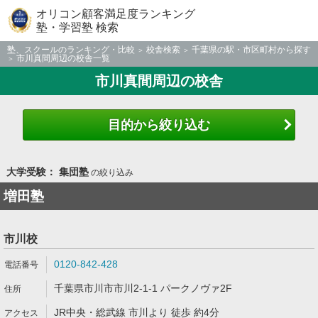
オリコン顧客満足度ランキング
塾・学習塾 検索
塾、スクールのランキング・比較
校舎検索
千葉県の駅・市区町村から探す
市川真間周辺の校舎一覧
市川真間周辺の校舎
目的から絞り込む
大学受験： 集団塾
の絞り込み
増田塾
市川校
0120-842-428
千葉県市川市市川2-1-1 パークノヴァ2F
JR中央・総武線 市川より 徒歩 約4分