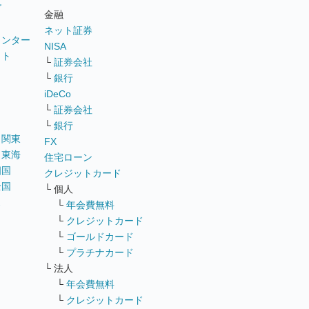
グ
金融
ネット証券
ウンター
NISA
イト
└
証券会社
リ
└
銀行
iDeCo
└
証券会社
└
銀行
｜
関東
FX
｜
東海
住宅ローン
四国
クレジットカード
全国
└ 個人
ス
└
年会費無料
└
クレジットカード
└
ゴールドカード
└
プラチナカード
└ 法人
└
年会費無料
└
クレジットカード