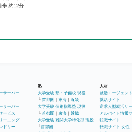
歩 約12分
塾
人材
ーサーバー
大学受験 塾・予備校 現役
就活エージェン
└
首都圏
｜
東海
｜
近畿
就活サイト
ーサーバー
大学受験 個別指導塾 現役
逆求人型就活サ
サービス
└
首都圏
｜
東海
｜
近畿
アルバイト情報
リーニング
大学受験 難関大学特化型 現役
転職サイト
ンドリー
└
首都圏
転職サイト 女性