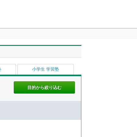
塾
小学生 学習塾