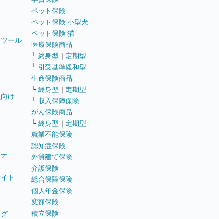
ペット保険
ペット保険 小型犬
ペット保険 猫
トツール
医療保険商品
└
終身型
｜
定期型
└
引受基準緩和型
生命保険商品
└
終身型
｜
定期型
員向け
└
収入保障保険
がん保険商品
└
終身型
｜
定期型
就業不能保険
テ
認知症保険
ステ
外貨建て保険
介護保険
サイト
総合保障保険
個人年金保険
変額保険
積立保険
ング