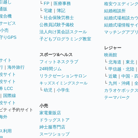
引越し
└
FP
｜
医療事務
格安ウエディン
通販
└
宅建
｜
簿記
結婚相談所
複合機
└
社会保険労務士
結婚式場相談カ
サービス
公務員試験予備校
結婚式場情報サ
 小売
法人向け英会話スクール
マッチングアプ
守りGPS
子どもプログラミング教室
レジャー
スポーツ&ヘルス
映画館
サイト
フィットネスクラブ
└
北海道
｜
東北
行
｜
海外旅行
24時間ジム
└
甲信越・北陸
較サイト
リラクゼーションサロン
└
近畿
｜
中国・
較サイト
キッズスイミングスクール
└
九州・沖縄
｜
 LCC
└
幼児
｜
小学生
カラオケボック
｜
国際線
テーマパーク
較サイト
小売
ビティ予約サイト
家電量販店
海外
ドラッグストア
紳士服専門店
ス利用
スーツショップ