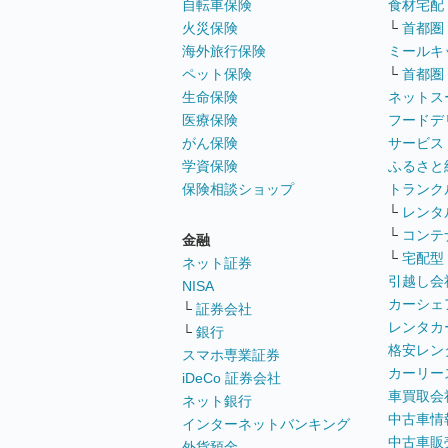
自転車保険
食材宅配
火災保険
└
首都圏
海外旅行保険
ミールキ
ペット保険
└
首都圏
生命保険
ネットス
医療保険
フードデ
がん保険
サービス
学資保険
ふるさと
保険相談ショップ
トランク
└
レンタ
└
コンテ
金融
└
宅配型
ネット証券
引越し会
NISA
カーシェ
└
証券会社
レンタカ
└
銀行
格安レン
スマホ専業証券
カーリー
iDeCo 証券会社
車買取会
ネット銀行
中古車情
インターネットバンキング
中古車販
外貨預金