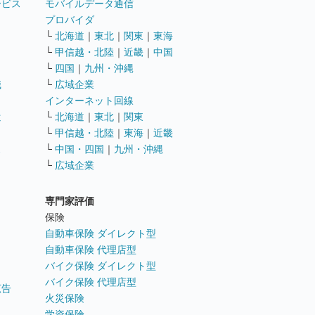
ービス
モバイルデータ通信
ト
プロバイダ
└
北海道
｜
東北
｜
関東
｜
東海
└
甲信越・北陸
｜
近畿
｜
中国
└
四国
｜
九州・沖縄
職
└
広域企業
インターネット回線
遣
└
北海道
｜
東北
｜
関東
└
甲信越・北陸
｜
東海
｜
近畿
ス
└
中国・四国
｜
九州・沖縄
└
広域企業
専門家評価
ト
保険
自動車保険 ダイレクト型
自動車保険 代理店型
バイク保険 ダイレクト型
バイク保険 代理店型
広告
火災保険
学資保険