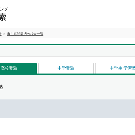
ング
索
索
市川真間周辺の校舎一覧
高校受験
中学受験
中学生 学習
塾