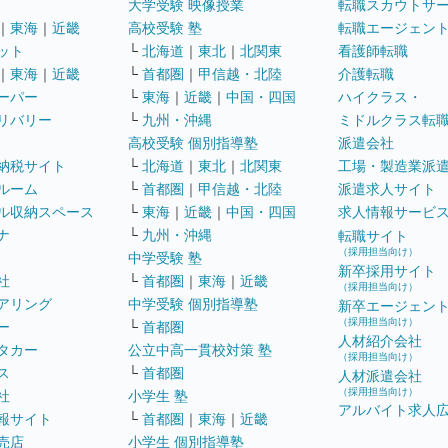
大学受験 映像授業
転職スカウトサ
｜
東海
｜
近畿
高校受験 塾
転職エージェン
ット
└
北海道
｜
東北
｜
北関東
看護師転職
｜
東海
｜
近畿
└
首都圏
｜
甲信越・北陸
介護転職
ーパー
└
東海
｜
近畿
｜
中国・四国
ハイクラス・
リバリー
└
九州・沖縄
ミドルクラス転
高校受験 個別指導塾
派遣会社
納税サイト
└
北海道
｜
東北
｜
北関東
工場・製造業派
ルーム
└
首都圏
｜
甲信越・北陸
派遣求人サイト
ル収納スペース
└
東海
｜
近畿
｜
中国・四国
求人情報サービ
ナ
└
九州・沖縄
転職サイト
（採用担当向け）
中学受験 塾
新卒採用サイト
社
└
首都圏
｜
東海
｜
近畿
（採用担当向け）
アリング
中学受験 個別指導塾
新卒エージェン
（採用担当向け）
ー
└
首都圏
人材紹介会社
タカー
公立中高一貫校対策 塾
（採用担当向け）
ス
└
首都圏
人材派遣会社
（採用担当向け）
社
小学生 塾
アルバイト求人
報サイト
└
首都圏
｜
東海
｜
近畿
売店
小学生 個別指導塾