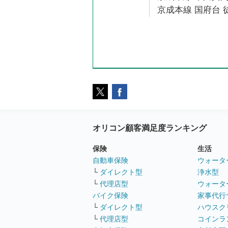
京成本線 国府台 徒
オリコン顧客満足度ランキング
保険
生活
自動車保険
ウォータ
└
ダイレクト型
浄水型
└
代理店型
ウォータ
バイク保険
家事代行
└
ダイレクト型
ハウスク
└
代理店型
コインラ