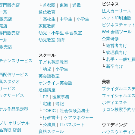
ビジネス
専門販売店
└
首都圏
｜
東海
｜
近畿
法人カーリース
ー系
通信教育
ネット印刷通販
販売店
└
高校生
｜
中学生
｜
小学生
ビジネスチャッ
売店
家庭教師
Web会議ツール
専門販売店
幼児・小学生 学習教室
企業研修
ー系
幼児教室 知育
└
経営者向け
販売店
└
管理職向け
スクール
└
若手・一般社
テナンスサービス
子ども英語教室
└
新卒向け
└
幼児
｜
小学生
画配信サービス
英会話教室
真スタジオ
美容
オンライン英会話
サービス
ブライダルエス
通信講座
ックサービス
フェイシャルエ
└
FP
｜
医療事務
ボディエステ
└
宅建
｜
簿記
ナル作品限定型
サロン検索予約
└
TOEIC
｜
社会保険労務士
└
行政書士
｜
ケアマネジャー
プリ オリジナル
└
公務員
｜
ITパスポート
ウエディング
品買取 店舗
資格スクール
ハウスウエディ