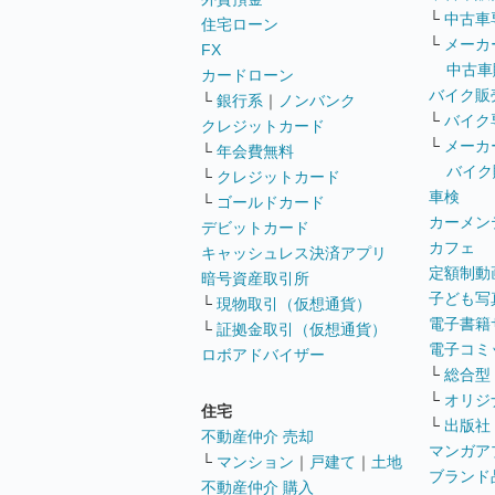
└
中古車
住宅ローン
└
メーカ
FX
中古車
カードローン
バイク販
└
銀行系
｜
ノンバンク
└
バイク
クレジットカード
└
メーカ
└
年会費無料
バイク
└
クレジットカード
車検
└
ゴールドカード
カーメン
デビットカード
カフェ
キャッシュレス決済アプリ
定額制動
暗号資産取引所
子ども写
└
現物取引（仮想通貨）
電子書籍
└
証拠金取引（仮想通貨）
電子コミ
ロボアドバイザー
└
総合型
└
オリジ
住宅
└
出版社
不動産仲介 売却
マンガア
└
マンション
｜
戸建て
｜
土地
ブランド
不動産仲介 購入