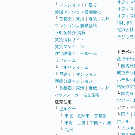
オフィス
└
マンション
｜
戸建て
オフィス
分譲マンション管理会社
オフィス
└
首都圏
｜
東海
｜
近畿
｜
九州
福利厚生
マンション大規模修繕
電力会社
不動産仲介 賃貸
子ども見
賃貸情報サイト
賃貸マンション
トラベル
住宅設備ショールーム
旅行予約
リフォーム
└
国内旅
└
フルリフォーム
航空券比
└
戸建て
｜
マンション
ホテル比
新築分譲マンション
格安航空券
└
首都圏
｜
東海
｜
近畿
｜
九州
└
国内線
ハウスメーカー 注文住宅
ツアー比
建売住宅
アクティ
└
ビルダー
└
国内
｜
└
東北
｜
北関東
｜
首都圏
ホテル
└
東海
｜
近畿
｜
中国・四国
└
ビジネ
└
九州