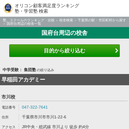
オリコン顧客満足度ランキング
塾・学習塾 検索
塾、スクールのランキング・比較
校舎検索
千葉県の駅・市区町村から探す
国府台周辺の校舎一覧
国府台周辺の校舎
目的から絞り込む
中学受験： 集団塾
の絞り込み
早稲田アカデミー
市川校
047-322-7641
千葉県市川市市川1-22-6
JR中央・総武線 市川より 徒歩 約4分