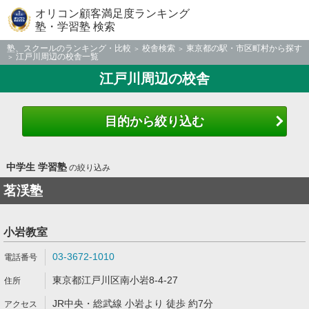
オリコン顧客満足度ランキング
塾・学習塾 検索
塾、スクールのランキング・比較
校舎検索
東京都の駅・市区町村から探す
江戸川周辺の校舎一覧
江戸川周辺の校舎
目的から絞り込む
中学生 学習塾
の絞り込み
茗渓塾
小岩教室
03-3672-1010
東京都江戸川区南小岩8-4-27
JR中央・総武線 小岩より 徒歩 約7分