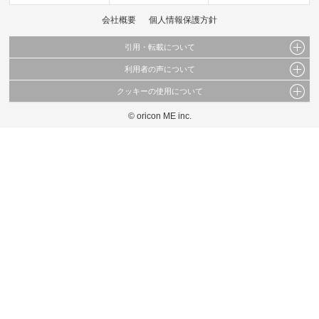
会社概要
個人情報保護方針
引用・転載について
利用者の声について
当サイトで公開されている情報（文字、写真、イラスト、画像データ等）及びこれらの配
置・編集および構造などについての著作権は株式会社oricon MEに帰属しております。
クッキーの使用について
当サイトに掲載している内容はすべてサービスの利用者が提出された見解・感想です。
これらの情報を権利者の許可なく無断転載・複製などの二次利用を行うことは固く禁じて
弊社が内容について正確性を含め一切保証するものではありません。
おります。
© oricon ME inc.
このサイトでは Cookie を使用して、ユーザーに合わせたコンテンツや広告の表示、ソー
弊社の見解・ 意見ではないことをご理解いただいた上でご覧ください。
シャル メディア機能の提供、広告の表示回数やクリック数の測定を行っています。
また、ユーザーによるサイトの利用状況についても情報を収集し、ソーシャル メディア
や広告配信、データ解析の各パートナーに提供しています。
各パートナーは、この情報とユーザーが各パートナーに提供した他の情報や、ユーザーが
各パートナーのサービスを使用したときに収集した他の情報を組み合わせて使用すること
があります。