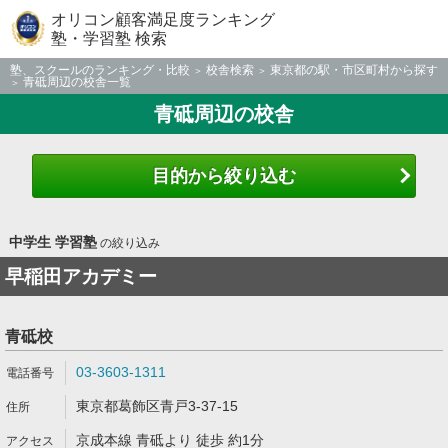
オリコン顧客満足度ランキング
塾・学習塾 検索
塾、スクールのランキング・比較
校舎検索
東京都の駅・市区町村から探す
青砥周辺の校舎一覧
青砥周辺の校舎
目的から絞り込む
中学生 学習塾
の絞り込み
早稲田アカデミー
青砥校
03-3603-1311
東京都葛飾区青戸3-37-15
京成本線 青砥より 徒歩 約1分