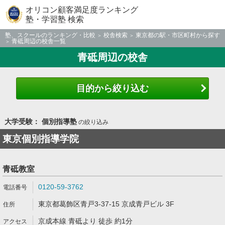
オリコン顧客満足度ランキング
塾・学習塾 検索
塾、スクールのランキング・比較
校舎検索
東京都の駅・市区町村から探す
青砥周辺の校舎一覧
青砥周辺の校舎
目的から絞り込む
大学受験： 個別指導塾
の絞り込み
東京個別指導学院
青砥教室
0120-59-3762
東京都葛飾区青戸3-37-15 京成青戸ビル 3F
京成本線 青砥より 徒歩 約1分