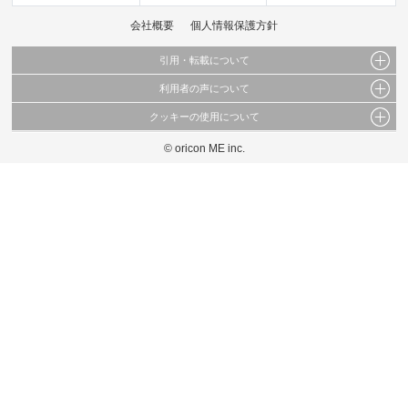
会社概要
個人情報保護方針
引用・転載について
利用者の声について
当サイトで公開されている情報（文字、写真、イラスト、画像データ等）及びこれらの配
置・編集および構造などについての著作権は株式会社oricon MEに帰属しております。
クッキーの使用について
当サイトに掲載している内容はすべてサービスの利用者が提出された見解・感想です。
これらの情報を権利者の許可なく無断転載・複製などの二次利用を行うことは固く禁じて
弊社が内容について正確性を含め一切保証するものではありません。
おります。
© oricon ME inc.
このサイトでは Cookie を使用して、ユーザーに合わせたコンテンツや広告の表示、ソー
弊社の見解・ 意見ではないことをご理解いただいた上でご覧ください。
シャル メディア機能の提供、広告の表示回数やクリック数の測定を行っています。
また、ユーザーによるサイトの利用状況についても情報を収集し、ソーシャル メディア
や広告配信、データ解析の各パートナーに提供しています。
各パートナーは、この情報とユーザーが各パートナーに提供した他の情報や、ユーザーが
各パートナーのサービスを使用したときに収集した他の情報を組み合わせて使用すること
があります。