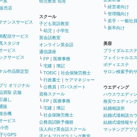
ー系
幼児教室 知育
└
経営者向け
販売店
└
管理職向け
スクール
└
若手・一般社
テナンスサービス
子ども英語教室
└
新卒向け
└
幼児
｜
小学生
画配信サービス
英会話教室
真スタジオ
美容
オンライン英会話
サービス
ブライダルエス
通信講座
ックサービス
フェイシャルエ
└
FP
｜
医療事務
ボディエステ
└
宅建
｜
簿記
ナル作品限定型
サロン検索予約
└
TOEIC
｜
社会保険労務士
└
行政書士
｜
ケアマネジャー
プリ オリジナル
└
公務員
｜
ITパスポート
ウエディング
品買取 店舗
資格スクール
ハウスウエディ
引越し
└
FP
｜
医療事務
格安ウエディン
通販
└
宅建
｜
簿記
結婚相談所
複合機
└
社会保険労務士
結婚式場相談カ
サービス
公務員試験予備校
結婚式場情報サ
 小売
法人向け英会話スクール
マッチングアプ
守りGPS
子どもプログラミング教室