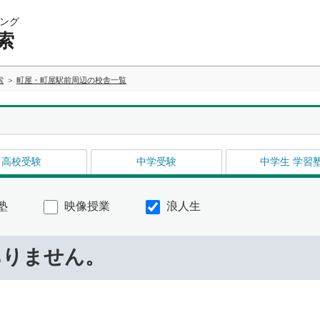
ング
索
索
町屋・町屋駅前周辺の校舎一覧
高校受験
中学受験
中学生 学習
塾
映像授業
浪人生
ありません。