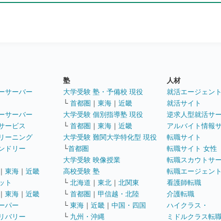
塾
人材
ーサーバー
大学受験 塾・予備校 現役
就活エージェン
└
首都圏
｜
東海
｜
近畿
就活サイト
ーサーバー
大学受験 個別指導塾 現役
逆求人型就活サ
サービス
└
首都圏
｜
東海
｜
近畿
アルバイト情報
リーニング
大学受験 難関大学特化型 現役
転職サイト
ンドリー
└
首都圏
転職サイト 女性
大学受験 映像授業
転職スカウトサ
｜
東海
｜
近畿
高校受験 塾
転職エージェン
ット
└
北海道
｜
東北
｜
北関東
看護師転職
｜
東海
｜
近畿
└
首都圏
｜
甲信越・北陸
介護転職
ーパー
└
東海
｜
近畿
｜
中国・四国
ハイクラス・
リバリー
└
九州・沖縄
ミドルクラス転