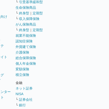
└
引受基準緩和型
生命保険商品
└
終身型
｜
定期型
員向け
└
収入保障保険
がん保険商品
└
終身型
｜
定期型
就業不能保険
テ
認知症保険
ステ
外貨建て保険
介護保険
サイト
総合保障保険
個人年金保険
変額保険
積立保険
ング
グ
金融
ネット証券
ウンター
NISA
イト
└
証券会社
リ
└
銀行