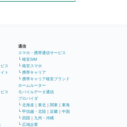
通信
ト
スマホ・携帯通信サービス
└
格安SIM
ービス
└
格安スマホ
サイト
└
携帯キャリア
└
携帯キャリア格安ブランド
ホームルーター
ービス
モバイルデータ通信
ト
プロバイダ
└
北海道
｜
東北
｜
関東
｜
東海
└
甲信越・北陸
｜
近畿
｜
中国
└
四国
｜
九州・沖縄
職
└
広域企業