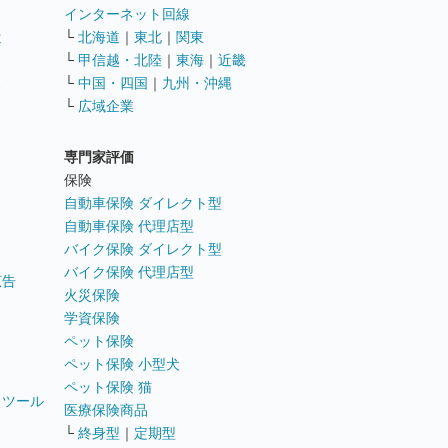
インターネット回線
遣
└
北海道
｜
東北
｜
関東
└
甲信越・北陸
｜
東海
｜
近畿
ス
└
中国・四国
｜
九州・沖縄
└
広域企業
専門家評価
ト
保険
自動車保険 ダイレクト型
自動車保険 代理店型
バイク保険 ダイレクト型
バイク保険 代理店型
広告
火災保険
学資保険
ペット保険
ペット保険 小型犬
ペット保険 猫
トツール
医療保険商品
└
終身型
｜
定期型