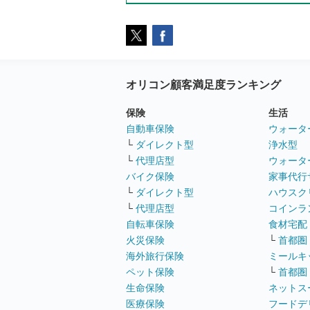
オリコン顧客満足度ランキング
保険
生活
自動車保険
ウォータ
└
ダイレクト型
浄水型
└
代理店型
ウォータ
バイク保険
家事代行
└
ダイレクト型
ハウスク
└
代理店型
コインラ
自転車保険
食材宅配
火災保険
└
首都圏
海外旅行保険
ミールキ
ペット保険
└
首都圏
生命保険
ネットス
医療保険
フードデ