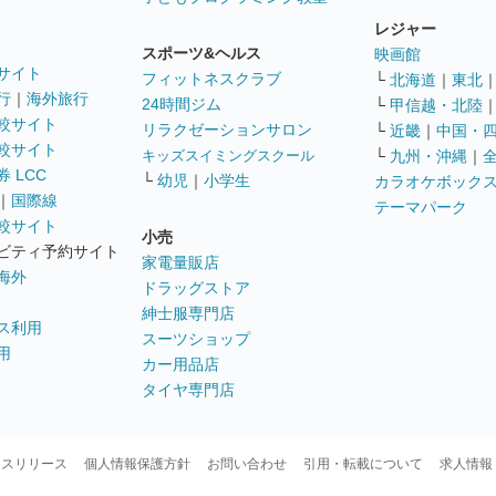
レジャー
スポーツ&ヘルス
映画館
サイト
フィットネスクラブ
└
北海道
｜
東北
行
｜
海外旅行
24時間ジム
└
甲信越・北陸
較サイト
リラクゼーションサロン
└
近畿
｜
中国・
較サイト
キッズスイミングスクール
└
九州・沖縄
｜
 LCC
└
幼児
｜
小学生
カラオケボック
｜
国際線
テーマパーク
較サイト
小売
ビティ予約サイト
家電量販店
海外
ドラッグストア
紳士服専門店
ス利用
スーツショップ
用
カー用品店
タイヤ専門店
ースリリース
個人情報保護方針
お問い合わせ
引用・転載について
求人情報