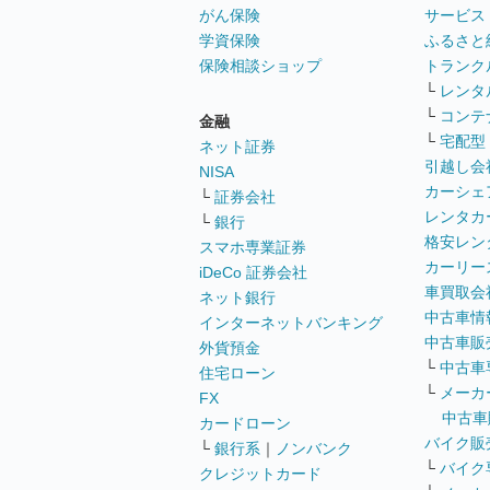
がん保険
サービス
学資保険
ふるさと
保険相談ショップ
トランク
└
レンタ
└
コンテ
金融
└
宅配型
ネット証券
引越し会
NISA
カーシェ
└
証券会社
レンタカ
└
銀行
格安レン
スマホ専業証券
カーリー
iDeCo 証券会社
車買取会
ネット銀行
中古車情
インターネットバンキング
中古車販
外貨預金
└
中古車
住宅ローン
└
メーカ
FX
中古車
カードローン
バイク販
└
銀行系
｜
ノンバンク
└
バイク
クレジットカード