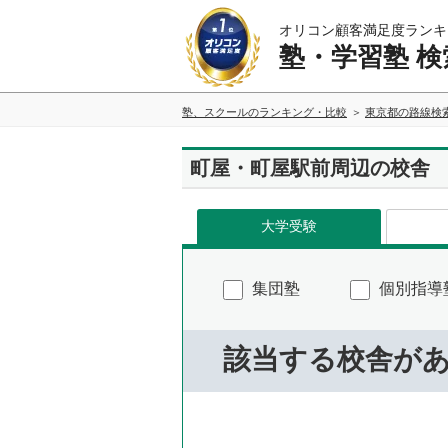
オリコン顧客満足度ランキ
塾・学習塾 検
塾、スクールのランキング・比較
東京都の路線検
町屋・町屋駅前周辺の校舎
大学受験
集団塾
個別指導
該当する校舎が