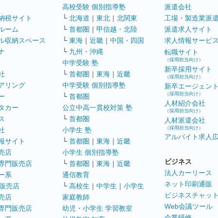
高校受験 個別指導塾
派遣会社
納税サイト
└
北海道
｜
東北
｜
北関東
工場・製造業派
ルーム
└
首都圏
｜
甲信越・北陸
派遣求人サイト
ル収納スペース
└
東海
｜
近畿
｜
中国・四国
求人情報サービ
ナ
└
九州・沖縄
転職サイト
（採用担当向け）
中学受験 塾
新卒採用サイト
社
└
首都圏
｜
東海
｜
近畿
（採用担当向け）
アリング
中学受験 個別指導塾
新卒エージェン
（採用担当向け）
ー
└
首都圏
人材紹介会社
タカー
公立中高一貫校対策 塾
（採用担当向け）
ス
└
首都圏
人材派遣会社
（採用担当向け）
社
小学生 塾
アルバイト求人
報サイト
└
首都圏
｜
東海
｜
近畿
売店
小学生 個別指導塾
ビジネス
専門販売店
└
首都圏
｜
東海
｜
近畿
法人カーリース
ー系
通信教育
ネット印刷通販
販売店
└
高校生
｜
中学生
｜
小学生
ビジネスチャッ
売店
家庭教師
Web会議ツール
専門販売店
幼児・小学生 学習教室
企業研修