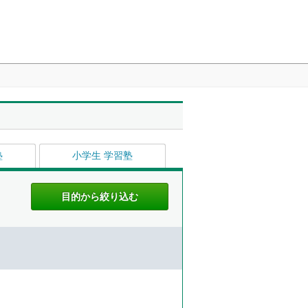
塾
小学生 学習塾