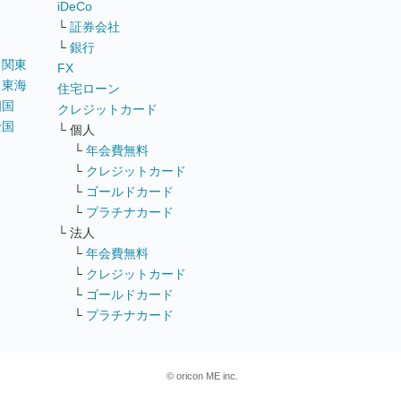
iDeCo
└
証券会社
└
銀行
｜
関東
FX
｜
東海
住宅ローン
四国
クレジットカード
全国
└ 個人
ス
└
年会費無料
└
クレジットカード
└
ゴールドカード
└
プラチナカード
└ 法人
└
年会費無料
└
クレジットカード
└
ゴールドカード
└
プラチナカード
© oricon ME inc.