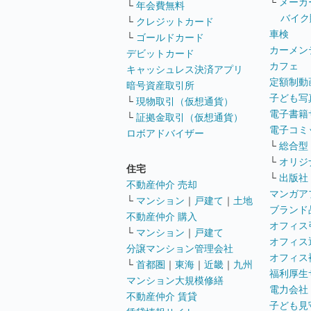
└
メーカ
└
年会費無料
バイク
└
クレジットカード
車検
└
ゴールドカード
カーメン
デビットカード
カフェ
キャッシュレス決済アプリ
定額制動
暗号資産取引所
子ども写
└
現物取引（仮想通貨）
電子書籍
└
証拠金取引（仮想通貨）
電子コミ
ロボアドバイザー
└
総合型
└
オリジ
住宅
└
出版社
不動産仲介 売却
マンガア
└
マンション
｜
戸建て
｜
土地
ブランド
不動産仲介 購入
オフィス
└
マンション
｜
戸建て
オフィス
分譲マンション管理会社
オフィス
└
首都圏
｜
東海
｜
近畿
｜
九州
福利厚生
マンション大規模修繕
電力会社
不動産仲介 賃貸
子ども見