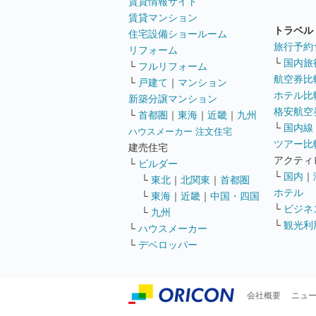
賃貸情報サイト
賃貸マンション
トラベル
住宅設備ショールーム
旅行予約
リフォーム
└
国内旅
└
フルリフォーム
航空券比
└
戸建て
｜
マンション
ホテル比
新築分譲マンション
格安航空券
└
首都圏
｜
東海
｜
近畿
｜
九州
└
国内線
ハウスメーカー 注文住宅
ツアー比
建売住宅
アクティ
└
ビルダー
└
国内
｜
└
東北
｜
北関東
｜
首都圏
ホテル
└
東海
｜
近畿
｜
中国・四国
└
ビジネ
└
九州
└
観光利
└
ハウスメーカー
└
デベロッパー
会社概要
ニュ