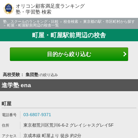
オリコン顧客満足度ランキング
塾・学習塾 検索
塾、スクールのランキング・比較
校舎検索
東京都の駅・市区町村から探す
町屋・町屋駅前周辺の校舎一覧
町屋・町屋駅前周辺の校舎
目的から絞り込む
高校受験： 集団塾
の絞り込み
進学塾 ena
町屋
03-6807-9371
東京都荒川区荒川6-6-2 グレイシャスグレイ5F
京成本線 町屋より 徒歩 約2分