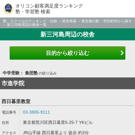
オリコン顧客満足度ランキング
塾・学習塾 検索
塾、スクールのランキング・比較
校舎検索
東京都の駅・市区町村から探す
新三河島周辺の校舎一覧
新三河島周辺の校舎
目的から絞り込む
中学受験： 集団塾
の絞り込み
市進学院
西日暮里教室
03-3805-9111
東京都荒川区西日暮里5-25-7 YKビル
JR山手線 西日暮里より 徒歩 約3分