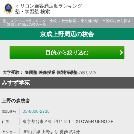
オリコン顧客満足度ランキング
塾・学習塾 検索
塾、スクールのランキング・比較
校舎検索
東京都の駅・市区町村から探す
京成上野周辺の校舎一覧
京成上野周辺の校舎
目的から絞り込む
大学受験： 集団塾 映像授業 個別指導塾
の絞り込み
みすず学苑
上野の森校舎
03-5806-2735
東京都台東区東上野4-8-1 TIXTOWER UENO 2F
JR山手線 上野より 徒歩 約4分