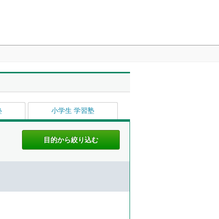
塾
小学生 学習塾