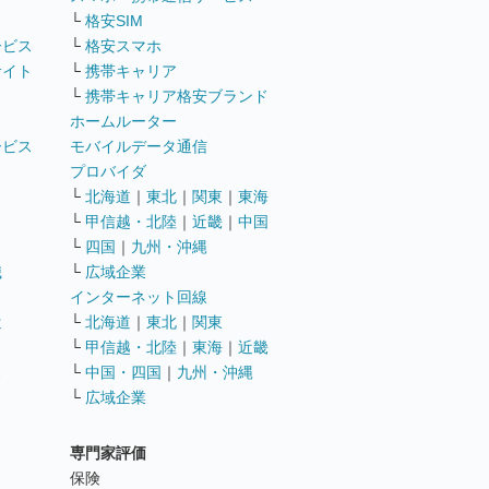
└
格安SIM
ービス
└
格安スマホ
サイト
└
携帯キャリア
└
携帯キャリア格安ブランド
ホームルーター
ービス
モバイルデータ通信
ト
プロバイダ
└
北海道
｜
東北
｜
関東
｜
東海
└
甲信越・北陸
｜
近畿
｜
中国
└
四国
｜
九州・沖縄
職
└
広域企業
インターネット回線
遣
└
北海道
｜
東北
｜
関東
└
甲信越・北陸
｜
東海
｜
近畿
ス
└
中国・四国
｜
九州・沖縄
└
広域企業
専門家評価
ト
保険