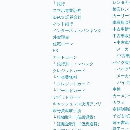
レンタカ
└
銀行
格安レン
スマホ専業証券
カーリー
iDeCo 証券会社
車買取会
ネット銀行
中古車情
インターネットバンキング
中古車販
外貨預金
└
中古車
住宅ローン
└
メーカ
FX
中古車
カードローン
バイク販
└
銀行系
｜
ノンバンク
└
バイク
クレジットカード
└
メーカ
└
年会費無料
バイク
└
クレジットカード
車検
└
ゴールドカード
カーメン
デビットカード
カフェ
キャッシュレス決済アプリ
定額制動
暗号資産取引所
子ども写
└
現物取引（仮想通貨）
電子書籍
└
証拠金取引（仮想通貨）
電子コミ