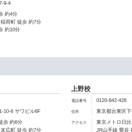
9-4
歩 約4分
稲荷町 徒歩 約7分
歩 約10分
上野校
0120-842-428
10-6 サワビル6F
東京都台東区下谷1
徒歩 約6分
東京メトロ日比谷
末広町 徒歩 約7分
JR山手線 鶯谷 