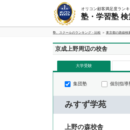
オリコン顧客満足度ランキ
塾・学習塾 検
塾、スクールのランキング・比較
東京都の路線検
京成上野周辺の校舎
大学受験
集団塾
個別指導
みすず学苑
上野の森校舎