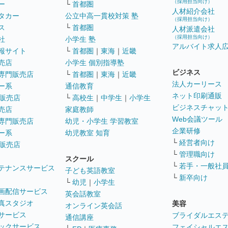
（採用担当向け）
ー
└
首都圏
人材紹介会社
タカー
公立中高一貫校対策 塾
（採用担当向け）
ス
└
首都圏
人材派遣会社
（採用担当向け）
社
小学生 塾
アルバイト求人
報サイト
└
首都圏
｜
東海
｜
近畿
売店
小学生 個別指導塾
ビジネス
専門販売店
└
首都圏
｜
東海
｜
近畿
法人カーリース
ー系
通信教育
ネット印刷通販
販売店
└
高校生
｜
中学生
｜
小学生
ビジネスチャッ
売店
家庭教師
Web会議ツール
専門販売店
幼児・小学生 学習教室
企業研修
ー系
幼児教室 知育
└
経営者向け
販売店
└
管理職向け
スクール
└
若手・一般社
テナンスサービス
子ども英語教室
└
新卒向け
└
幼児
｜
小学生
画配信サービス
英会話教室
真スタジオ
美容
オンライン英会話
サービス
ブライダルエス
通信講座
ックサービス
フェイシャルエ