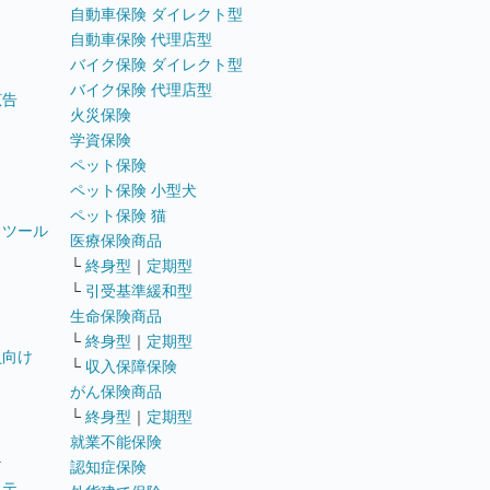
自動車保険 ダイレクト型
自動車保険 代理店型
バイク保険 ダイレクト型
バイク保険 代理店型
広告
火災保険
学資保険
ペット保険
ペット保険 小型犬
ペット保険 猫
トツール
医療保険商品
└
終身型
｜
定期型
└
引受基準緩和型
生命保険商品
└
終身型
｜
定期型
員向け
└
収入保障保険
がん保険商品
└
終身型
｜
定期型
就業不能保険
テ
認知症保険
ステ