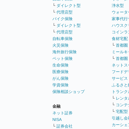
└
ダイレクト型
浄水型
└
代理店型
ウォータ
バイク保険
家事代行
└
ダイレクト型
ハウスク
└
代理店型
コインラ
自転車保険
食材宅配
火災保険
└
首都圏
海外旅行保険
ミールキ
ペット保険
└
首都圏
生命保険
ネットス
医療保険
フードデ
がん保険
サービス
学資保険
ふるさと
保険相談ショップ
トランク
└
レンタ
└
コンテ
金融
└
宅配型
ネット証券
引越し会
NISA
カーシェ
└
証券会社