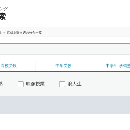
ング
索
索
京成上野周辺の校舎一覧
高校受験
中学受験
中学生 学習
塾
映像授業
浪人生