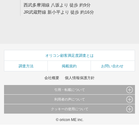
西武多摩湖線 八坂より 徒歩 約9分
JR武蔵野線 新小平より 徒歩 約16分
オリコン顧客満足度調査とは
調査方法
掲載規約
お問い合わせ
会社概要
個人情報保護方針
引用・転載について
利用者の声について
当サイトで公開されている情報（文字、写真、イラスト、画像データ等）及びこれらの配
置・編集および構造などについての著作権は株式会社oricon MEに帰属しております。
クッキーの使用について
当サイトに掲載している内容はすべてサービスの利用者が提出された見解・感想です。
これらの情報を権利者の許可なく無断転載・複製などの二次利用を行うことは固く禁じて
弊社が内容について正確性を含め一切保証するものではありません。
おります。
© oricon ME inc.
このサイトでは Cookie を使用して、ユーザーに合わせたコンテンツや広告の表示、ソー
弊社の見解・ 意見ではないことをご理解いただいた上でご覧ください。
シャル メディア機能の提供、広告の表示回数やクリック数の測定を行っています。
また、ユーザーによるサイトの利用状況についても情報を収集し、ソーシャル メディア
や広告配信、データ解析の各パートナーに提供しています。