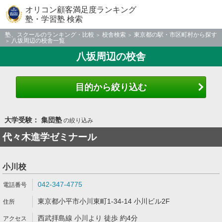
オリコン顧客満足度ランキング
塾・学習塾 検索
塾、スクールのランキング・比較
校舎検索
東京都の駅・市区町村から探す
八坂周辺の校舎一覧
八坂周辺の校舎
目的から絞り込む
大学受験： 集団塾
の絞り込み
代々木進学ゼミナール
小川校
042-347-4775
東京都小平市小川東町1-34-14 小川ビル2F
西武拝島線 小川より 徒歩 約4分