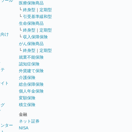
トツール
医療保険商品
└
終身型
｜
定期型
└
引受基準緩和型
生命保険商品
└
終身型
｜
定期型
員向け
└
収入保障保険
がん保険商品
└
終身型
｜
定期型
就業不能保険
テ
認知症保険
ステ
外貨建て保険
介護保険
サイト
総合保障保険
個人年金保険
変額保険
積立保険
ング
グ
金融
ネット証券
ウンター
NISA