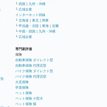
└
四国
｜
九州・沖縄
職
└
広域企業
インターネット回線
遣
└
北海道
｜
東北
｜
関東
└
甲信越・北陸
｜
東海
｜
近畿
ス
└
中国・四国
｜
九州・沖縄
└
広域企業
専門家評価
ト
保険
自動車保険 ダイレクト型
自動車保険 代理店型
バイク保険 ダイレクト型
バイク保険 代理店型
広告
火災保険
学資保険
ペット保険
ペット保険 小型犬
ペット保険 猫