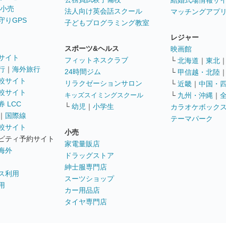
結婚式場情報サ
 小売
法人向け英会話スクール
マッチングアプ
守りGPS
子どもプログラミング教室
レジャー
スポーツ&ヘルス
映画館
サイト
フィットネスクラブ
└
北海道
｜
東北
行
｜
海外旅行
24時間ジム
└
甲信越・北陸
較サイト
リラクゼーションサロン
└
近畿
｜
中国・
較サイト
キッズスイミングスクール
└
九州・沖縄
｜
 LCC
└
幼児
｜
小学生
カラオケボック
｜
国際線
テーマパーク
較サイト
小売
ビティ予約サイト
家電量販店
海外
ドラッグストア
紳士服専門店
ス利用
スーツショップ
用
カー用品店
タイヤ専門店