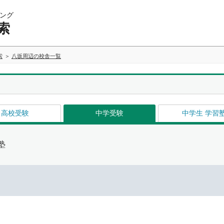
ング
索
索
八坂周辺の校舎一覧
高校受験
中学受験
中学生 学習
塾