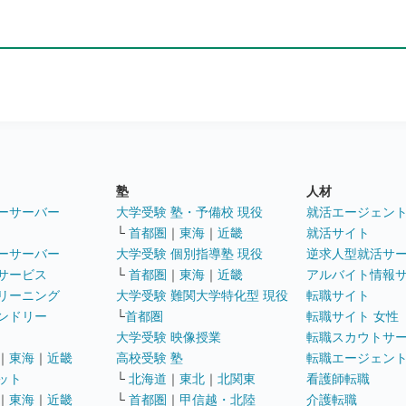
塾
人材
ーサーバー
大学受験 塾・予備校 現役
就活エージェン
└
首都圏
｜
東海
｜
近畿
就活サイト
ーサーバー
大学受験 個別指導塾 現役
逆求人型就活サ
サービス
└
首都圏
｜
東海
｜
近畿
アルバイト情報
リーニング
大学受験 難関大学特化型 現役
転職サイト
ンドリー
└
首都圏
転職サイト 女性
大学受験 映像授業
転職スカウトサ
｜
東海
｜
近畿
高校受験 塾
転職エージェン
ット
└
北海道
｜
東北
｜
北関東
看護師転職
｜
東海
｜
近畿
└
首都圏
｜
甲信越・北陸
介護転職