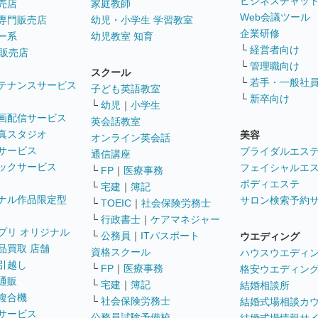
ビジネスチャッ
売店
家庭教師
Web会議ツール
専門販売店
幼児・小学生 学習教室
企業研修
ー系
幼児教室 知育
└
経営者向け
販売店
└
管理職向け
スクール
└
若手・一般社
テナンスサービス
子ども英語教室
└
新卒向け
└
幼児
｜
小学生
画配信サービス
英会話教室
真スタジオ
美容
オンライン英会話
サービス
ブライダルエス
通信講座
ックサービス
フェイシャルエ
└
FP
｜
医療事務
ボディエステ
└
宅建
｜
簿記
ナル作品限定型
サロン検索予約
└
TOEIC
｜
社会保険労務士
└
行政書士
｜
ケアマネジャー
プリ オリジナル
└
公務員
｜
ITパスポート
ウエディング
品買取 店舗
資格スクール
ハウスウエディ
引越し
└
FP
｜
医療事務
格安ウエディン
通販
└
宅建
｜
簿記
結婚相談所
複合機
└
社会保険労務士
結婚式場相談カ
サービス
公務員試験予備校