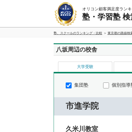
オリコン顧客満足度ランキ
塾・学習塾 検
塾、スクールのランキング・比較
東京都の路線検
八坂周辺の校舎
大学受験
集団塾
個別指導
市進学院
久米川教室