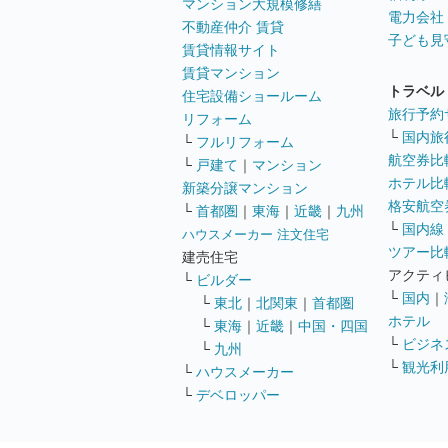
マンション大規模修繕
電力会社
不動産仲介 賃貸
子ども見
賃貸情報サイト
賃貸マンション
トラベル
住宅設備ショールーム
旅行予約
リフォーム
└
国内旅
└
フルリフォーム
航空券比
└
戸建て
｜
マンション
ホテル比
新築分譲マンション
格安航空券
└
首都圏
｜
東海
｜
近畿
｜
九州
└
国内線
ハウスメーカー 注文住宅
ツアー比
建売住宅
アクティ
└
ビルダー
└
国内
｜
└
東北
｜
北関東
｜
首都圏
ホテル
└
東海
｜
近畿
｜
中国・四国
└
ビジネ
└
九州
└
観光利
└
ハウスメーカー
└
デベロッパー