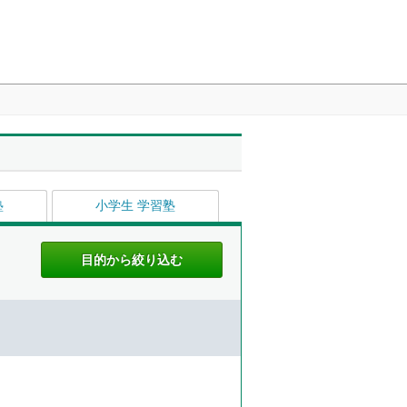
塾
小学生 学習塾