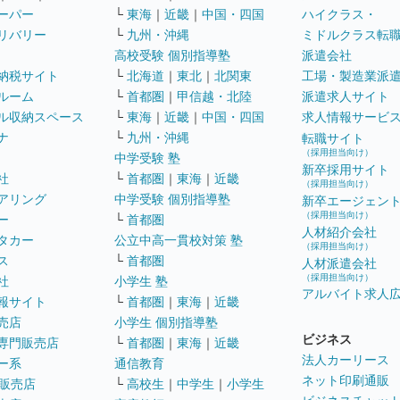
ーパー
└
東海
｜
近畿
｜
中国・四国
ハイクラス・
リバリー
└
九州・沖縄
ミドルクラス転
高校受験 個別指導塾
派遣会社
納税サイト
└
北海道
｜
東北
｜
北関東
工場・製造業派
ルーム
└
首都圏
｜
甲信越・北陸
派遣求人サイト
ル収納スペース
└
東海
｜
近畿
｜
中国・四国
求人情報サービ
ナ
└
九州・沖縄
転職サイト
（採用担当向け）
中学受験 塾
新卒採用サイト
社
└
首都圏
｜
東海
｜
近畿
（採用担当向け）
アリング
中学受験 個別指導塾
新卒エージェン
（採用担当向け）
ー
└
首都圏
人材紹介会社
タカー
公立中高一貫校対策 塾
（採用担当向け）
ス
└
首都圏
人材派遣会社
（採用担当向け）
社
小学生 塾
アルバイト求人
報サイト
└
首都圏
｜
東海
｜
近畿
売店
小学生 個別指導塾
ビジネス
専門販売店
└
首都圏
｜
東海
｜
近畿
法人カーリース
ー系
通信教育
ネット印刷通販
販売店
└
高校生
｜
中学生
｜
小学生