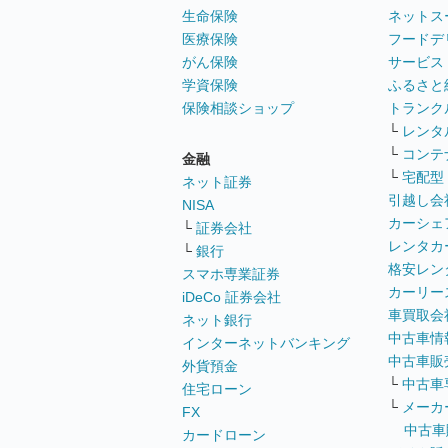
生命保険
ネットス
医療保険
フードデ
がん保険
サービス
学資保険
ふるさと
保険相談ショップ
トランク
└
レンタ
└
コンテ
金融
└
宅配型
ネット証券
引越し会
NISA
カーシェ
└
証券会社
レンタカ
└
銀行
格安レン
スマホ専業証券
カーリー
iDeCo 証券会社
車買取会
ネット銀行
中古車情
インターネットバンキング
中古車販
外貨預金
└
中古車
住宅ローン
└
メーカ
FX
中古車
カードローン