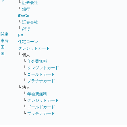
イト
└
証券会社
リ
└
銀行
iDeCo
└
証券会社
└
銀行
｜
関東
FX
｜
東海
住宅ローン
四国
クレジットカード
全国
└ 個人
ス
└
年会費無料
└
クレジットカード
└
ゴールドカード
└
プラチナカード
└ 法人
└
年会費無料
└
クレジットカード
└
ゴールドカード
└
プラチナカード