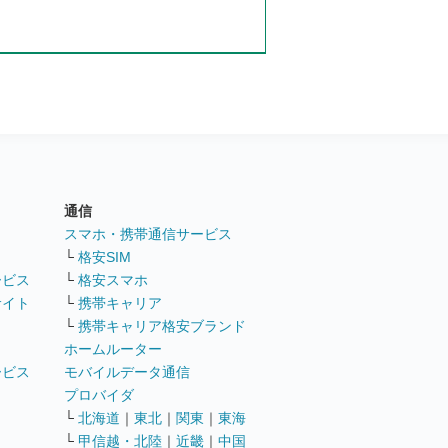
通信
ト
スマホ・携帯通信サービス
└
格安SIM
ービス
└
格安スマホ
サイト
└
携帯キャリア
└
携帯キャリア格安ブランド
ホームルーター
ービス
モバイルデータ通信
ト
プロバイダ
└
北海道
｜
東北
｜
関東
｜
東海
└
甲信越・北陸
｜
近畿
｜
中国