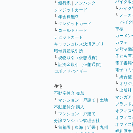
バイク販
└
銀行系
｜
ノンバンク
└
バイク
クレジットカード
└
メーカ
└
年会費無料
バイク
└
クレジットカード
車検
└
ゴールドカード
カーメン
デビットカード
カフェ
キャッシュレス決済アプリ
定額制動
暗号資産取引所
子ども写
└
現物取引（仮想通貨）
電子書籍
└
証拠金取引（仮想通貨）
電子コミ
ロボアドバイザー
└
総合型
└
オリジ
住宅
└
出版社
不動産仲介 売却
マンガア
└
マンション
｜
戸建て
｜
土地
ブランド
不動産仲介 購入
オフィス
└
マンション
｜
戸建て
オフィス
分譲マンション管理会社
オフィス
└
首都圏
｜
東海
｜
近畿
｜
九州
福利厚生