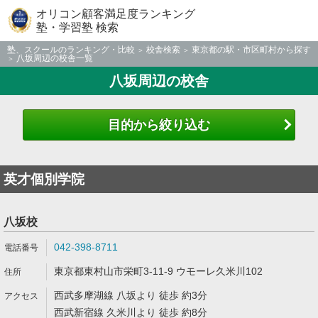
オリコン顧客満足度ランキング
塾・学習塾 検索
塾、スクールのランキング・比較
校舎検索
東京都の駅・市区町村から探す
八坂周辺の校舎一覧
八坂周辺の校舎
目的から絞り込む
英才個別学院
八坂校
042-398-8711
東京都東村山市栄町3-11-9 ウモーレ久米川102
西武多摩湖線 八坂より 徒歩 約3分
西武新宿線 久米川より 徒歩 約8分