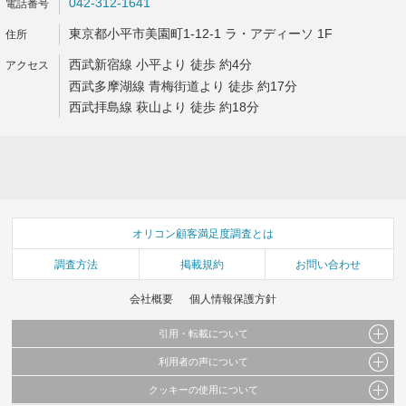
042-312-1641
東京都小平市美園町1-12-1 ラ・アディーソ 1F
西武新宿線 小平より 徒歩 約4分
西武多摩湖線 青梅街道より 徒歩 約17分
西武拝島線 萩山より 徒歩 約18分
オリコン顧客満足度調査とは
調査方法
掲載規約
お問い合わせ
会社概要
個人情報保護方針
引用・転載について
利用者の声について
当サイトで公開されている情報（文字、写真、イラスト、画像データ等）及びこれらの配
置・編集および構造などについての著作権は株式会社oricon MEに帰属しております。
クッキーの使用について
当サイトに掲載している内容はすべてサービスの利用者が提出された見解・感想です。
これらの情報を権利者の許可なく無断転載・複製などの二次利用を行うことは固く禁じて