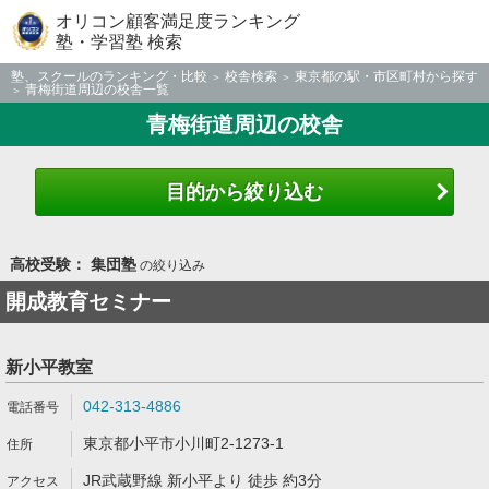
オリコン顧客満足度ランキング
塾・学習塾 検索
塾、スクールのランキング・比較
校舎検索
東京都の駅・市区町村から探す
青梅街道周辺の校舎一覧
青梅街道周辺の校舎
目的から絞り込む
高校受験： 集団塾
の絞り込み
開成教育セミナー
新小平教室
042-313-4886
東京都小平市小川町2-1273-1
JR武蔵野線 新小平より 徒歩 約3分