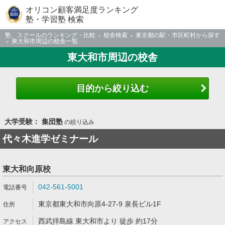
オリコン顧客満足度ランキング
塾・学習塾 検索
塾、スクールのランキング・比較
校舎検索
東京都の駅・市区町村から探す
東大和市周辺の校舎一覧
東大和市周辺の校舎
目的から絞り込む
大学受験： 集団塾
の絞り込み
代々木進学ゼミナール
東大和向原校
042-561-5001
東京都東大和市向原4-27-9 泉長ビル1F
西武拝島線 東大和市より 徒歩 約17分