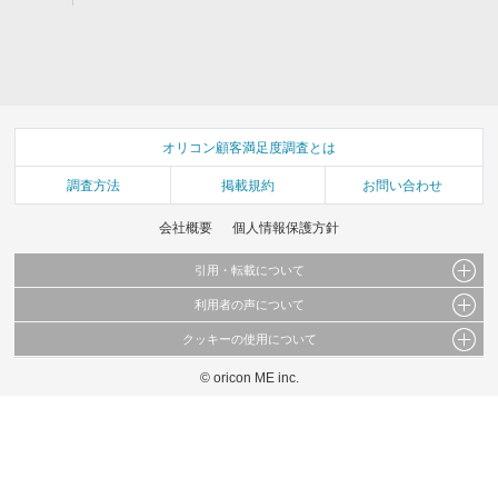
オリコン顧客満足度調査とは
調査方法
掲載規約
お問い合わせ
会社概要
個人情報保護方針
引用・転載について
利用者の声について
当サイトで公開されている情報（文字、写真、イラスト、画像データ等）及びこれらの配
置・編集および構造などについての著作権は株式会社oricon MEに帰属しております。
クッキーの使用について
当サイトに掲載している内容はすべてサービスの利用者が提出された見解・感想です。
これらの情報を権利者の許可なく無断転載・複製などの二次利用を行うことは固く禁じて
弊社が内容について正確性を含め一切保証するものではありません。
おります。
© oricon ME inc.
このサイトでは Cookie を使用して、ユーザーに合わせたコンテンツや広告の表示、ソー
弊社の見解・ 意見ではないことをご理解いただいた上でご覧ください。
シャル メディア機能の提供、広告の表示回数やクリック数の測定を行っています。
また、ユーザーによるサイトの利用状況についても情報を収集し、ソーシャル メディア
や広告配信、データ解析の各パートナーに提供しています。
各パートナーは、この情報とユーザーが各パートナーに提供した他の情報や、ユーザーが
各パートナーのサービスを使用したときに収集した他の情報を組み合わせて使用すること
があります。