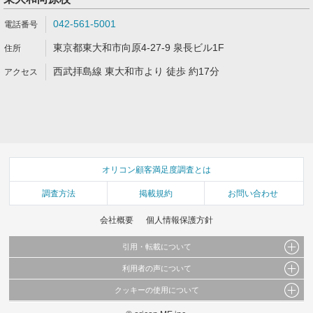
042-561-5001
東京都東大和市向原4-27-9 泉長ビル1F
西武拝島線 東大和市より 徒歩 約17分
オリコン顧客満足度調査とは
調査方法
掲載規約
お問い合わせ
会社概要
個人情報保護方針
引用・転載について
利用者の声について
当サイトで公開されている情報（文字、写真、イラスト、画像データ等）及びこれらの配
置・編集および構造などについての著作権は株式会社oricon MEに帰属しております。
クッキーの使用について
当サイトに掲載している内容はすべてサービスの利用者が提出された見解・感想です。
これらの情報を権利者の許可なく無断転載・複製などの二次利用を行うことは固く禁じて
弊社が内容について正確性を含め一切保証するものではありません。
おります。